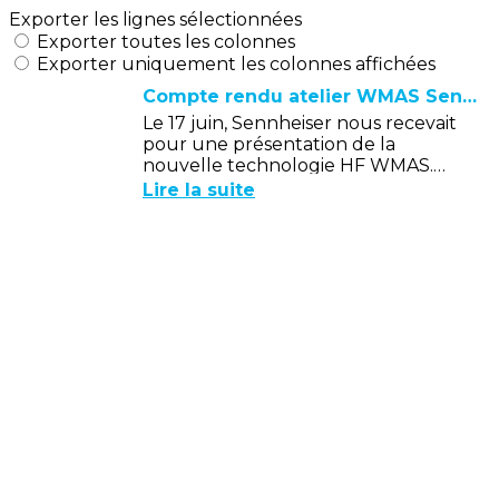
Exporter les lignes sélectionnées
Exporter toutes les colonnes
Exporter uniquement les colonnes affichées
Compte rendu atelier WMAS Sennheiser
Le 17 juin, Sennheiser nous recevait
pour une présentation de la
nouvelle technologie HF WMAS.
Tout commençait par un super
Lire la suite
accueil : petit déjeuner et quelques
goodies.Nous...