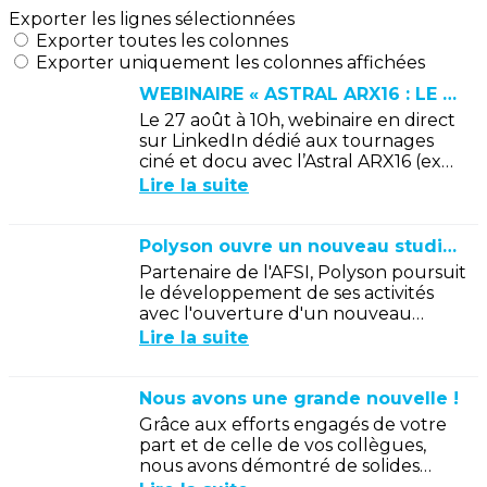
Exporter les lignes sélectionnées
Exporter toutes les colonnes
Exporter uniquement les colonnes affichées
WEBINAIRE « ASTRAL ARX16 : LE SON À l’IMAGE EN CONFIGURATION MOBILE »
Le 27 août à 10h, webinaire en direct
sur LinkedIn dédié aux tournages
ciné et docu avec l’Astral ARX16 (ex
A20-Nexus) de Sound Devices au
Lire la suite
centre du plateau.
Polyson ouvre un nouveau studio de musique à Montreuil
Partenaire de l'AFSI, Polyson poursuit
le développement de ses activités
avec l'ouverture d'un nouveau
studio dédié à l'enregistrement, au
Lire la suite
mixage et à la création musicale,...
Nous avons une grande nouvelle !
Grâce aux efforts engagés de votre
part et de celle de vos collègues,
nous avons démontré de solides
capacités sur le marché, reconnues