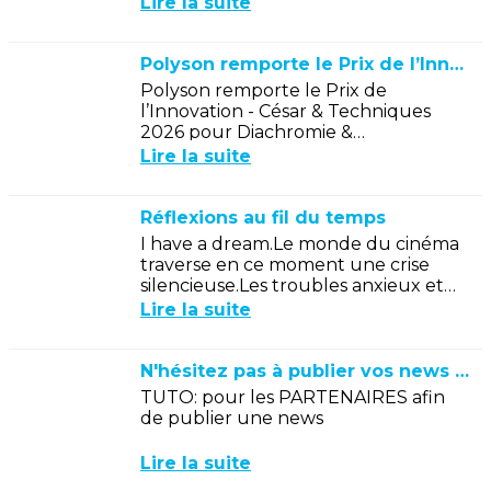
Lire la suite
par les acteurs majeurs de
l’industrie...
Polyson remporte le Prix de l’Innovation - César & Techniques 2026
Polyson remporte le Prix de
l’Innovation - César & Techniques
2026 pour Diachromie &
DiaphanieC’est une immense fierté
Lire la suite
pour toute l’équipe de Polyson et de
HAL Picture.Nous...
Réflexions au fil du temps
I have a dream.Le monde du cinéma
traverse en ce moment une crise
silencieuse.Les troubles anxieux et
dépressifs touchent de plus en plus
Lire la suite
de monde, un travailleur sur cinq...
N'hésitez pas à publier vos news ICI
TUTO: pour les PARTENAIRES afin
de publier une news
Lire la suite