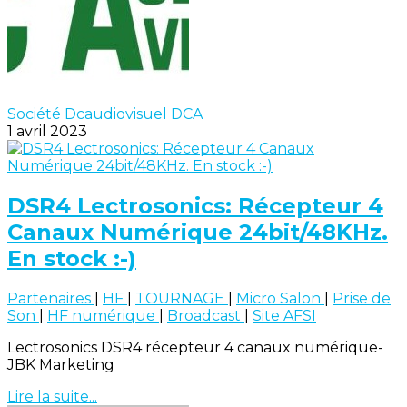
Société Dcaudiovisuel DCA
1 avril 2023
DSR4 Lectrosonics: Récepteur 4
Canaux Numérique 24bit/48KHz.
En stock :-)
Partenaires
|
HF
|
TOURNAGE
|
Micro Salon
|
Prise de
Son
|
HF numérique
|
Broadcast
|
Site AFSI
Lectrosonics DSR4 récepteur 4 canaux numérique-
JBK Marketing
Lire la suite...