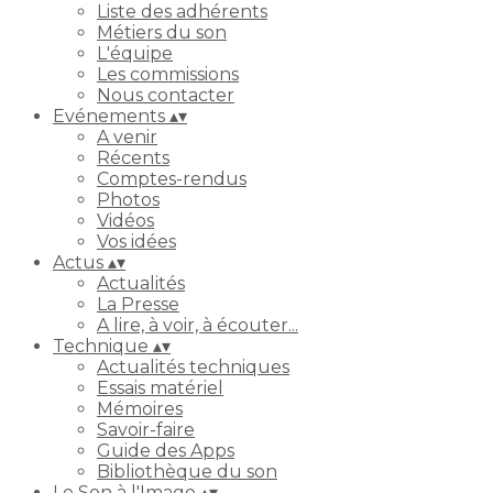
Liste des adhérents
Métiers du son
L'équipe
Les commissions
Nous contacter
Evénements
▴
▾
A venir
Récents
Comptes-rendus
Photos
Vidéos
Vos idées
Actus
▴
▾
Actualités
La Presse
A lire, à voir, à écouter...
Technique
▴
▾
Actualités techniques
Essais matériel
Mémoires
Savoir-faire
Guide des Apps
Bibliothèque du son
Le Son à l'Image
▴
▾