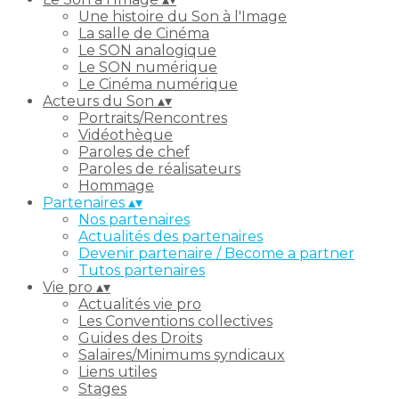
Une histoire du Son à l'Image
La salle de Cinéma
Le SON analogique
Le SON numérique
Le Cinéma numérique
Acteurs du Son
▴
▾
Portraits/Rencontres
Vidéothèque
Paroles de chef
Paroles de réalisateurs
Hommage
Partenaires
▴
▾
Nos partenaires
Actualités des partenaires
Devenir partenaire / Become a partner
Tutos partenaires
Vie pro
▴
▾
Actualités vie pro
Les Conventions collectives
Guides des Droits
Salaires/Minimums syndicaux
Liens utiles
Stages