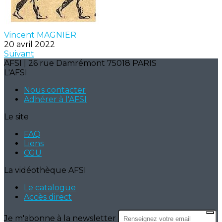
Vincent MAGNIER
20 avril 2022
Suivant
AFSI | 26 rue Damrémont 75018 PARIS
L'AFSI
Nous contacter
Adhérer à l'AFSI
Le site
FAQ
Liens
CGU
La vidéothèque AFSI
Le catalogue
Accès direct
Je m'abonne à la newsletter