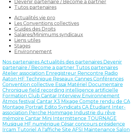
Devenir partenaire / Become a partner
Tutos partenaires
Actualités vie pro
Les Conventions collectives
Guides des Droits
Salaires/Minimums syndicaux
Liens utiles
Stages
Environnement
Nos partenaires
Actualités des partenaires
Devenir
partenaire / Become a partner
Tutos partenaires
Atelier
association
Enregistreur
Rencontre
Radio
Aaton
HF
Technique
Reseaux
Cannes
Conférences
Convention collective
Essai Matériel
Documentaire
Chronique
field recording
intelligence artificielle
Formation
Club Cantar
Interview
Environnement
Atmos
festival
Cantar X3
Mixage
Compte rendu de CA
Montage
Portrait
Edito
Syndicats
CA
Étudiant
Inter-
association
Perche
Hommage
Industrie du rêve
mémoire
Cantar Mini
Intermittence
TOURNAGE
Musique
HF numérique
César
concours
présidence
Ircam
Tutoriel
A l'affiche
Site AFSI
Maintenance
Salon