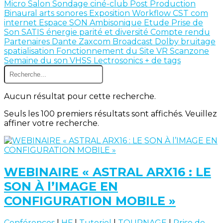
Micro Salon
Sondage
ciné-club
Post Production
Binaural
arts sonores
Exposition
Workflow
CST
com
internet
Espace SON
Ambisonique
Etude
Prise de
Son
SATIS
énergie
parité et diversité
Compte rendu
Partenaires
Dante
Zaxcom
Broadcast
Dolby
bruitage
spatialisation
Fonctionnement du Site
VR
Scanzone
Semaine du son
VHSS
Lectrosonics
+ de tags
Aucun résultat pour cette recherche.
Seuls les 100 premiers résultats sont affichés. Veuillez
affiner votre recherche.
WEBINAIRE « ASTRAL ARX16 : LE
SON À l’IMAGE EN
CONFIGURATION MOBILE »
Conférences
|
HF
|
Tutoriel
|
TOURNAGE
|
Prise de