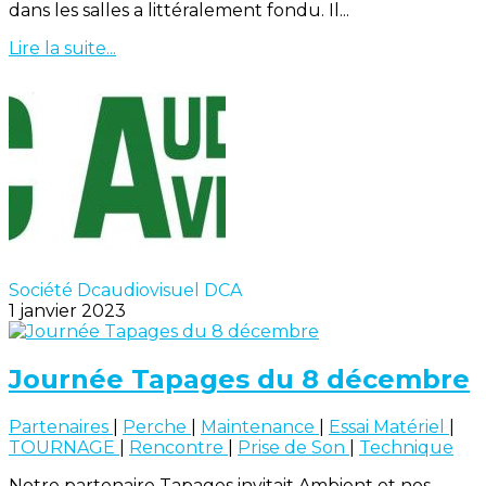
dans les salles a littéralement fondu. Il...
Lire la suite...
Société Dcaudiovisuel DCA
1 janvier 2023
Journée Tapages du 8 décembre
Partenaires
|
Perche
|
Maintenance
|
Essai Matériel
|
TOURNAGE
|
Rencontre
|
Prise de Son
|
Technique
Notre partenaire Tapages invitait Ambient et nos