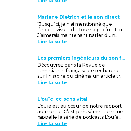
Lire la suite
Marlene Dietrich et le son direct
"Jusqu’ici, je n’ai mentionné que
l’aspect visuel du tournage d’un film.
J’aimerais maintenant parler d’un
second élément tout aussi essentiel :
Lire la suite
le son."
Les premiers ingénieurs du son français
Découvrez dans la Revue de
l'association française de recherche
sur l'histoire du cinéma un article très
documenté sur la création du métier
Lire la suite
d'ingénieur du son en...
L'ouïe, ce sens vital
L’ouïe est au cœur de notre rapport
au monde. C’est précisément ce que
rappelle la série de podcasts L’ouïe,
ce sens vital, proposée par France
Lire la suite
Culture.