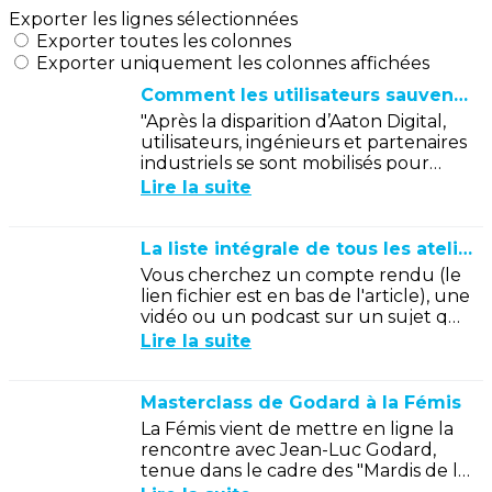
Exporter les lignes sélectionnées
Exporter toutes les colonnes
Exporter uniquement les colonnes affichées
Comment les utilisateurs sauvent une légende de l’audio professionnel…
"Après la disparition d’Aaton Digital,
utilisateurs, ingénieurs et partenaires
industriels se sont mobilisés pour
préserver les mythiques
Lire la suite
enregistreurs Cantar. Né de cette...
La liste intégrale de tous les ateliers
Vous cherchez un compte rendu (le
lien fichier est en bas de l'article), une
vidéo ou un podcast sur un sujet qui
vous intéresse particulièrement,
Lire la suite
l'AFSI depuis plus de 15 ans,...
Masterclass de Godard à la Fémis
La Fémis vient de mettre en ligne la
rencontre avec Jean-Luc Godard,
tenue dans le cadre des "Mardis de la
Fémis" le 26 avril 1988.