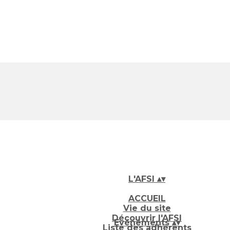
L'AFSI
▴
▾
ACCUEIL
Vie du site
Découvrir l'AFSI
Evénements
▴
▾
Liste des adhérents