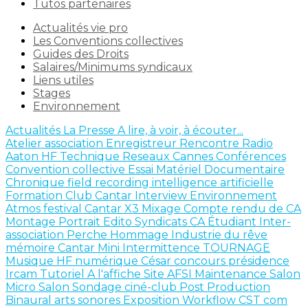
Tutos partenaires
Actualités vie pro
Les Conventions collectives
Guides des Droits
Salaires/Minimums syndicaux
Liens utiles
Stages
Environnement
Actualités
La Presse
A lire, à voir, à écouter...
Atelier
association
Enregistreur
Rencontre
Radio
Aaton
HF
Technique
Reseaux
Cannes
Conférences
Convention collective
Essai Matériel
Documentaire
Chronique
field recording
intelligence artificielle
Formation
Club Cantar
Interview
Environnement
Atmos
festival
Cantar X3
Mixage
Compte rendu de CA
Montage
Portrait
Edito
Syndicats
CA
Étudiant
Inter-
association
Perche
Hommage
Industrie du rêve
mémoire
Cantar Mini
Intermittence
TOURNAGE
Musique
HF numérique
César
concours
présidence
Ircam
Tutoriel
A l'affiche
Site AFSI
Maintenance
Salon
Micro Salon
Sondage
ciné-club
Post Production
Binaural
arts sonores
Exposition
Workflow
CST
com