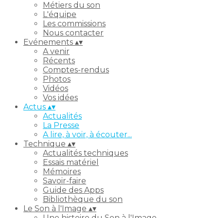
Métiers du son
L'équipe
Les commissions
Nous contacter
Evénements
▴
▾
A venir
Récents
Comptes-rendus
Photos
Vidéos
Vos idées
Actus
▴
▾
Actualités
La Presse
A lire, à voir, à écouter...
Technique
▴
▾
Actualités techniques
Essais matériel
Mémoires
Savoir-faire
Guide des Apps
Bibliothèque du son
Le Son à l'Image
▴
▾
Une histoire du Son à l'Image