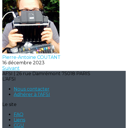
Pierre-Antoine COUTANT
16 décembre 2023
Suivant
AFSI | 26 rue Damrémont 75018 PARIS
L'AFSI
Nous contacter
Adhérer à l'AFSI
Le site
FAQ
Liens
CGU