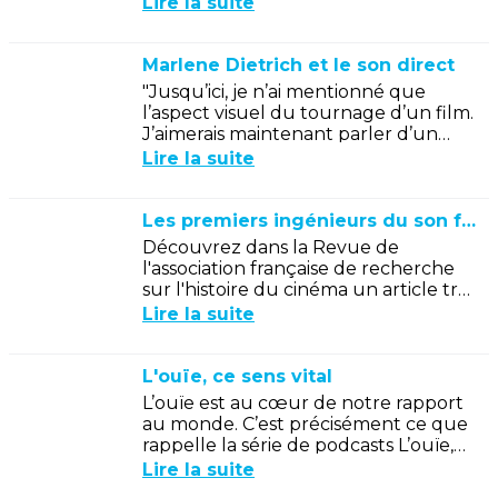
Lire la suite
Marlene Dietrich et le son direct
"Jusqu’ici, je n’ai mentionné que
l’aspect visuel du tournage d’un film.
J’aimerais maintenant parler d’un
second élément tout aussi essentiel :
Lire la suite
le son."
Les premiers ingénieurs du son français
Découvrez dans la Revue de
l'association française de recherche
sur l'histoire du cinéma un article très
documenté sur la création du métier
Lire la suite
d'ingénieur du son en...
L'ouïe, ce sens vital
L’ouïe est au cœur de notre rapport
au monde. C’est précisément ce que
rappelle la série de podcasts L’ouïe,
ce sens vital, proposée par France
Lire la suite
Culture.