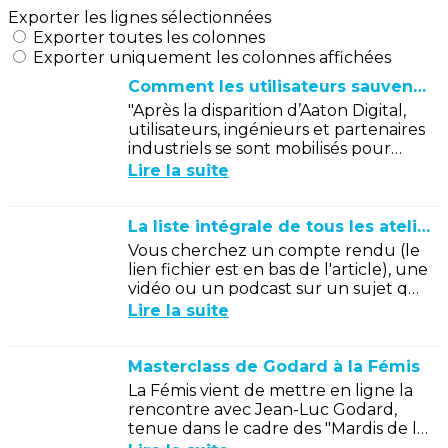
Exporter les lignes sélectionnées
Exporter toutes les colonnes
Exporter uniquement les colonnes affichées
Comment les utilisateurs sauvent une légende de l’audio professionnel…
"Après la disparition d’Aaton Digital,
utilisateurs, ingénieurs et partenaires
industriels se sont mobilisés pour
préserver les mythiques
Lire la suite
enregistreurs Cantar. Né de cette...
La liste intégrale de tous les ateliers
Vous cherchez un compte rendu (le
lien fichier est en bas de l'article), une
vidéo ou un podcast sur un sujet qui
vous intéresse particulièrement,
Lire la suite
l'AFSI depuis plus de 15 ans,...
Masterclass de Godard à la Fémis
La Fémis vient de mettre en ligne la
rencontre avec Jean-Luc Godard,
tenue dans le cadre des "Mardis de la
Fémis" le 26 avril 1988.