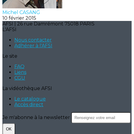
Michel CASANG
10 février 2015
AFSI | 26 rue Damrémont 75018 PARIS
L'AFSI
Nous contacter
Adhérer à l'AFSI
Le site
FAQ
Liens
CGU
La vidéothèque AFSI
Le catalogue
Accès direct
Je m'abonne à la newsletter
OK