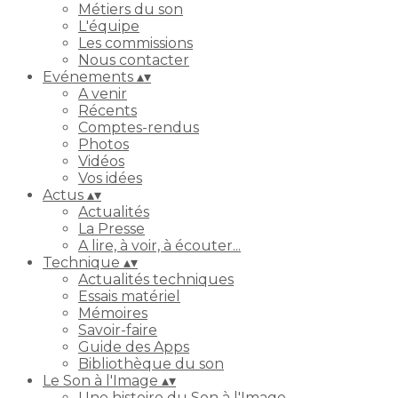
Métiers du son
L'équipe
Les commissions
Nous contacter
Evénements
▴
▾
A venir
Récents
Comptes-rendus
Photos
Vidéos
Vos idées
Actus
▴
▾
Actualités
La Presse
A lire, à voir, à écouter...
Technique
▴
▾
Actualités techniques
Essais matériel
Mémoires
Savoir-faire
Guide des Apps
Bibliothèque du son
Le Son à l'Image
▴
▾
Une histoire du Son à l'Image