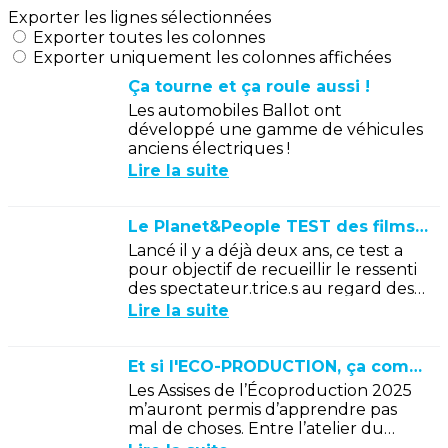
Exporter les lignes sélectionnées
Exporter toutes les colonnes
Exporter uniquement les colonnes affichées
Ça tourne et ça roule aussi !
Les automobiles Ballot ont
développé une gamme de véhicules
anciens électriques !
Lire la suite
Le Planet&People TEST des films nommés aux César 2026
Lancé il y a déjà deux ans, ce test a
pour objectif de recueillir le ressenti
des spectateur.trice.s au regard des
enjeux écologiques et sociétaux
Lire la suite
représentés dans les films de...
Et si l'ECO-PRODUCTION, ça commençait vraiment maintenant ?
Les Assises de l’Écoproduction 2025
m’auront permis d’apprendre pas
mal de choses. Entre l’atelier du
matin sur les solutions alternatives en