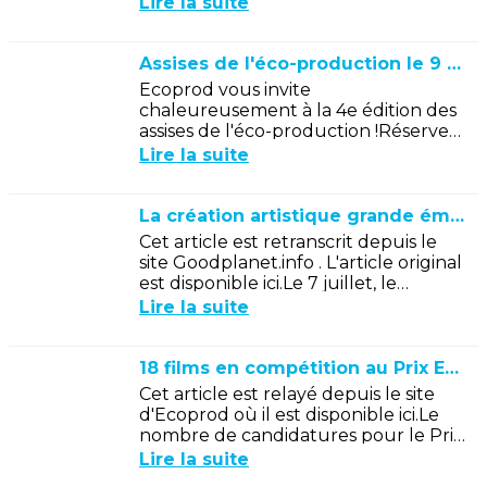
Lire la suite
énergie, le bilan du rapport 2024...
Assises de l'éco-production le 9 décembre
Ecoprod vous invite
chaleureusement à la 4e édition des
assises de l'éco-production !Réservez
votre mardi 9 décembre, de 9h à
Lire la suite
21h.Les Assises de l’éco-production
sont le...
La création artistique grande émettrice de gaz à effet de serre
Cet article est retranscrit depuis le
site Goodplanet.info . L'article original
est disponible ici.Le 7 juillet, le
ministère de la Culture a sorti son
Lire la suite
premier rapport sur...
18 films en compétition au Prix Ecoprod 2025 : un record!
Cet article est relayé depuis le site
d'Ecoprod où il est disponible ici.Le
nombre de candidatures pour le Prix
Ecoprod est passé de 9 en 2024 à 18
Lire la suite
en 2025. “Nous sommes ravis...