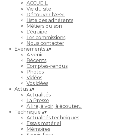
ACCUEIL
Vie du site
Découvrir l'AFSI
Liste des adhérents
Métiers du son
L'équipe
Les commissions
Nous contacter
Evénements
▴
▾
A venir
Récents
Comptes-rendus
Photos
Vidéos
Vos idées
Actus
▴
▾
Actualités
La Presse
A lire, à voir, à écouter...
Technique
▴
▾
Actualités techniques
Essais matériel
Mémoires
Savoir-faire