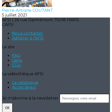
Pierre-Antoine COUTANT
5 juillet 2021
AFSI | 26 rue Damrémont 75018 PARIS
L'AFSI
Nous contacter
Adhérer à l'AFSI
Le site
FAQ
Liens
CGU
La vidéothèque AFSI
Le catalogue
Accès direct
Je m'abonne à la newsletter
OK