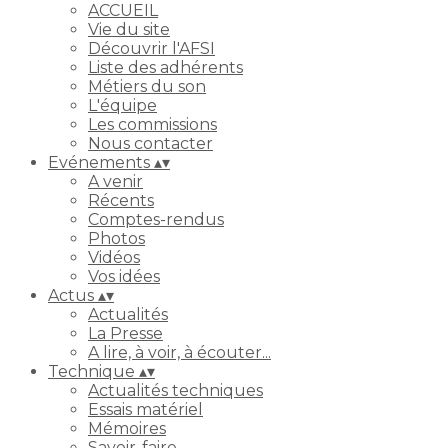
ACCUEIL
Vie du site
Découvrir l'AFSI
Liste des adhérents
Métiers du son
L'équipe
Les commissions
Nous contacter
Evénements
▴
▾
A venir
Récents
Comptes-rendus
Photos
Vidéos
Vos idées
Actus
▴
▾
Actualités
La Presse
A lire, à voir, à écouter...
Technique
▴
▾
Actualités techniques
Essais matériel
Mémoires
Savoir-faire