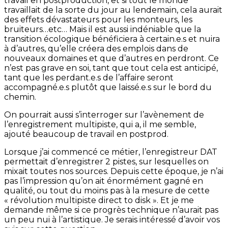
travail en postproduction, et si tout le monde
travaillait de la sorte du jour au lendemain, cela aurait
des effets dévastateurs pour les monteurs, les
bruiteurs…etc… Mais il est aussi indéniable que la
transition écologique bénéficiera à certain.e.s et nuira
à d’autres, qu’elle créera des emplois dans de
nouveaux domaines et que d’autres en perdront. Ce
n’est pas grave en soi, tant que tout cela est anticipé,
tant que les perdant.e.s de l’affaire seront
accompagné.e.s plutôt que laissé.e.s sur le bord du
chemin.
On pourrait aussi s’interroger sur l’avènement de
l’enregistrement multipiste, qui a, il me semble,
ajouté beaucoup de travail en postprod.
Lorsque j’ai commencé ce métier, l’enregistreur DAT
permettait d’enregistrer 2 pistes, sur lesquelles on
mixait toutes nos sources. Depuis cette époque, je n’ai
pas l’impression qu’on ait énormément gagné en
qualité, ou tout du moins pas à la mesure de cette
« révolution multipiste direct to disk ». Et je me
demande même si ce progrès technique n’aurait pas
un peu nui à l’artistique. Je serais intéressé d’avoir vos