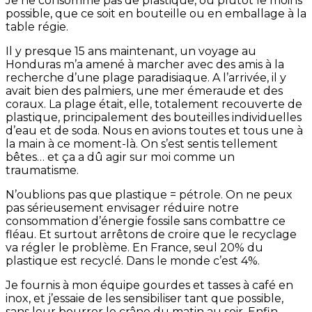
Je ne consomme pas de plastique, ou plutôt le moins
possible, que ce soit en bouteille ou en emballage à la
table régie.
Il y presque 15 ans maintenant, un voyage au
Honduras m’a amené à marcher avec des amis à la
recherche d’une plage paradisiaque. A l’arrivée, il y
avait bien des palmiers, une mer émeraude et des
coraux. La plage était, elle, totalement recouverte de
plastique, principalement des bouteilles individuelles
d’eau et de soda. Nous en avions toutes et tous une à
la main à ce moment-là. On s’est sentis tellement
bêtes… et ça a dû agir sur moi comme un
traumatisme.
N’oublions pas que plastique = pétrole. On ne peux
pas sérieusement envisager réduire notre
consommation d’énergie fossile sans combattre ce
fléau. Et surtout arrêtons de croire que le recyclage
va régler le problème. En France, seul 20% du
plastique est recyclé. Dans le monde c’est 4%.
Je fournis à mon équipe gourdes et tasses à café en
inox, et j’essaie de les sensibiliser tant que possible,
sans leur bourrer le crâne du matin au soir. Enfin,