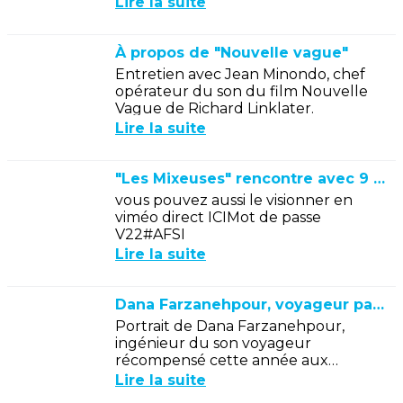
Lire la suite
sont toutes les deux, pendant...
À propos de "Nouvelle vague"
Entretien avec Jean Minondo, chef
opérateur du son du film Nouvelle
Vague de Richard Linklater.
Lire la suite
"Les Mixeuses" rencontre avec 9 mixeuses
vous pouvez aussi le visionner en
viméo direct ICIMot de passe
V22#AFSI
Lire la suite
Dana Farzanehpour, voyageur par l'écoute.
Portrait de Dana Farzanehpour,
ingénieur du son voyageur
récompensé cette année aux
Donatello pour Vermiglio de Maura
Lire la suite
Delpero et Chie de Hayakama à