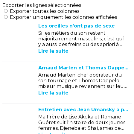
Exporter les lignes sélectionnées
Exporter toutes les colonnes
Exporter uniquement les colonnes affichées
Les oreilles n'ont pas de sexe
Si les métiers du son restent
majoritairement masculins, c’est qu’il
y a aussi des freins ou des apriori à
une plus large mixité.En interrogeant
Lire la suite
neufs professionnelles de la...
Arnaud Marten et Thomas Dappelo parlent de "Nous l'orchestre"
Arnaud Marten, chef opérateur du
son tournage et Thomas Dappelo,
mixeur musique reviennent sur leur
expérience sur le documentaire
Lire la suite
"Nous l'orchestre" de Philippe
Beziat, Un...
Entretien avec Jean Umansky à propos de "Ma frère"
Ma Frère de Lise Akoka et Romane
Guéret suit l'histoire de deux jeunes
femmes, Djeneba et Shaï, amies de
longue date. Agées de 20 ans, elles