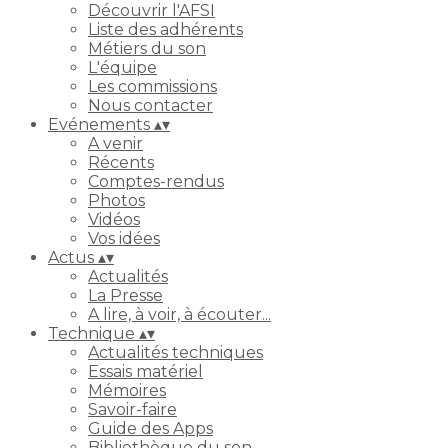
Découvrir l'AFSI
Liste des adhérents
Métiers du son
L'équipe
Les commissions
Nous contacter
Evénements
▴
▾
A venir
Récents
Comptes-rendus
Photos
Vidéos
Vos idées
Actus
▴
▾
Actualités
La Presse
A lire, à voir, à écouter...
Technique
▴
▾
Actualités techniques
Essais matériel
Mémoires
Savoir-faire
Guide des Apps
Bibliothèque du son