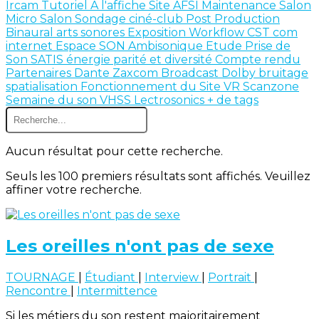
Ircam
Tutoriel
A l'affiche
Site AFSI
Maintenance
Salon
Micro Salon
Sondage
ciné-club
Post Production
Binaural
arts sonores
Exposition
Workflow
CST
com
internet
Espace SON
Ambisonique
Etude
Prise de
Son
SATIS
énergie
parité et diversité
Compte rendu
Partenaires
Dante
Zaxcom
Broadcast
Dolby
bruitage
spatialisation
Fonctionnement du Site
VR
Scanzone
Semaine du son
VHSS
Lectrosonics
+ de tags
Aucun résultat pour cette recherche.
Seuls les 100 premiers résultats sont affichés. Veuillez
affiner votre recherche.
Les oreilles n'ont pas de sexe
TOURNAGE
|
Étudiant
|
Interview
|
Portrait
|
Rencontre
|
Intermittence
Si les métiers du son restent majoritairement