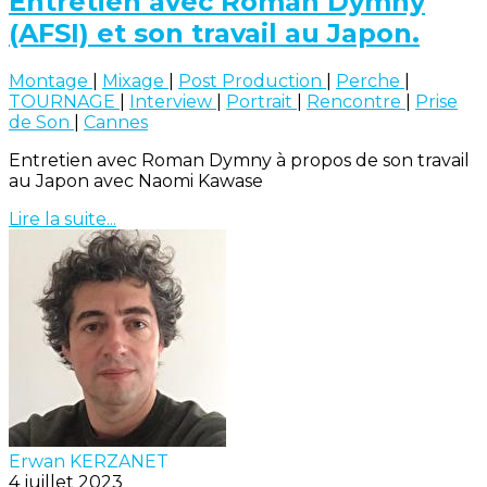
Entretien avec Roman Dymny
(AFSI) et son travail au Japon.
Montage
|
Mixage
|
Post Production
|
Perche
|
TOURNAGE
|
Interview
|
Portrait
|
Rencontre
|
Prise
de Son
|
Cannes
Entretien avec Roman Dymny à propos de son travail
au Japon avec Naomi Kawase
Lire la suite...
Erwan KERZANET
4 juillet 2023