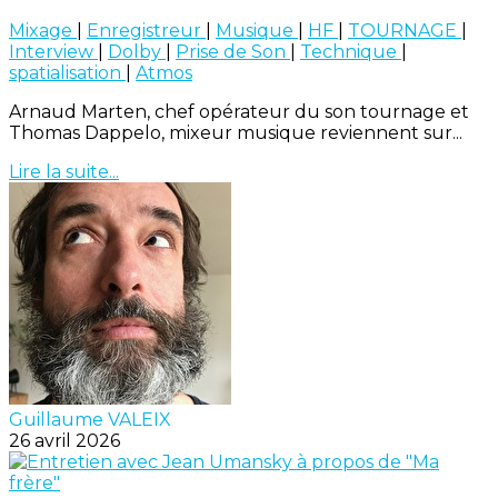
Mixage
|
Enregistreur
|
Musique
|
HF
|
TOURNAGE
|
Interview
|
Dolby
|
Prise de Son
|
Technique
|
spatialisation
|
Atmos
Arnaud Marten, chef opérateur du son tournage et
Thomas Dappelo, mixeur musique reviennent sur...
Lire la suite...
Guillaume VALEIX
26 avril 2026