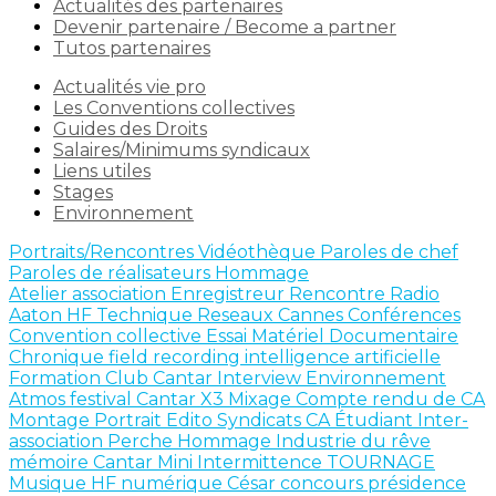
Actualités des partenaires
Devenir partenaire / Become a partner
Tutos partenaires
Actualités vie pro
Les Conventions collectives
Guides des Droits
Salaires/Minimums syndicaux
Liens utiles
Stages
Environnement
Portraits/Rencontres
Vidéothèque
Paroles de chef
Paroles de réalisateurs
Hommage
Atelier
association
Enregistreur
Rencontre
Radio
Aaton
HF
Technique
Reseaux
Cannes
Conférences
Convention collective
Essai Matériel
Documentaire
Chronique
field recording
intelligence artificielle
Formation
Club Cantar
Interview
Environnement
Atmos
festival
Cantar X3
Mixage
Compte rendu de CA
Montage
Portrait
Edito
Syndicats
CA
Étudiant
Inter-
association
Perche
Hommage
Industrie du rêve
mémoire
Cantar Mini
Intermittence
TOURNAGE
Musique
HF numérique
César
concours
présidence