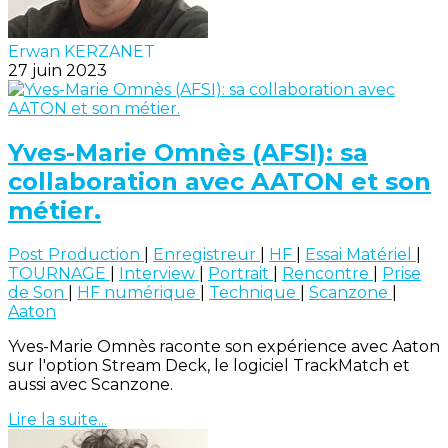
Erwan KERZANET
27 juin 2023
Yves-Marie Omnès (AFSI): sa
collaboration avec AATON et son
métier.
Post Production
|
Enregistreur
|
HF
|
Essai Matériel
|
TOURNAGE
|
Interview
|
Portrait
|
Rencontre
|
Prise
de Son
|
HF numérique
|
Technique
|
Scanzone
|
Aaton
Yves-Marie Omnès raconte son expérience avec Aaton
sur l'option Stream Deck, le logiciel TrackMatch et
aussi avec Scanzone.
Lire la suite...