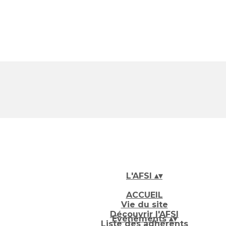
L'AFSI
▴
▾
ACCUEIL
Vie du site
Découvrir l'AFSI
Evénements
▴
▾
Liste des adhérents