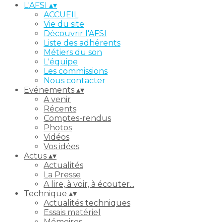
L'AFSI
▴
▾
ACCUEIL
Vie du site
Découvrir l'AFSI
Liste des adhérents
Métiers du son
L'équipe
Les commissions
Nous contacter
Evénements
▴
▾
A venir
Récents
Comptes-rendus
Photos
Vidéos
Vos idées
Actus
▴
▾
Actualités
La Presse
A lire, à voir, à écouter...
Technique
▴
▾
Actualités techniques
Essais matériel
Mémoires