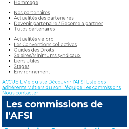
Hommage
Nos partenaires
Actualités des partenaires
Devenir partenaire / Become a partner
Tutos partenaires
Actualités vie pro
Les Conventions collectives
Guides des Droits
Salaires/Minimums syndicaux
Liens utiles
Stages
Environnement
ACCUEIL
Vie du site
Découvrir l'AFSI
Liste des
adhérents
Métiers du son
L'équipe
Les commissions
Nous contacter
Les commissions de
l'AFSI