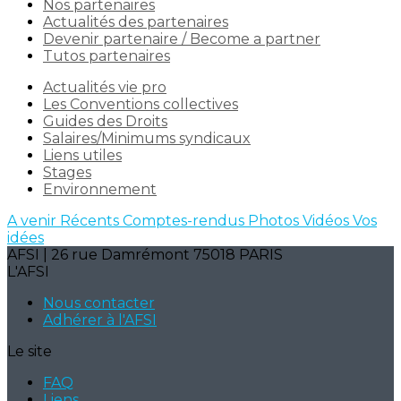
Nos partenaires
Actualités des partenaires
Devenir partenaire / Become a partner
Tutos partenaires
Actualités vie pro
Les Conventions collectives
Guides des Droits
Salaires/Minimums syndicaux
Liens utiles
Stages
Environnement
A venir
Récents
Comptes-rendus
Photos
Vidéos
Vos
idées
AFSI | 26 rue Damrémont 75018 PARIS
L'AFSI
Nous contacter
Adhérer à l'AFSI
Le site
FAQ
Liens