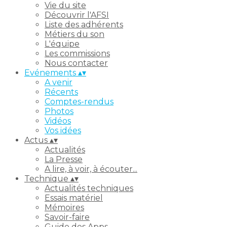
Vie du site
Découvrir l'AFSI
Liste des adhérents
Métiers du son
L'équipe
Les commissions
Nous contacter
Evénements
▴
▾
A venir
Récents
Comptes-rendus
Photos
Vidéos
Vos idées
Actus
▴
▾
Actualités
La Presse
A lire, à voir, à écouter...
Technique
▴
▾
Actualités techniques
Essais matériel
Mémoires
Savoir-faire
Guide des Apps