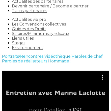
Actualités des partenaires
Devenir partenaire / Become a partner
Tutos partenaires
Actualités vie pro
Les Conventions collectives
Guides des Droits
Salaires/Minimums syndicaux
Liens utiles
Stages
Environnement
Portraits/Rencontres
Vidéothèque
Paroles de chef
Paroles de réalisateurs
Hommage