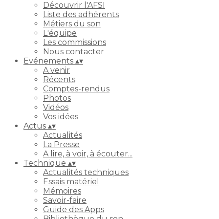
Découvrir l'AFSI
Liste des adhérents
Métiers du son
L'équipe
Les commissions
Nous contacter
Evénements
▴
▾
A venir
Récents
Comptes-rendus
Photos
Vidéos
Vos idées
Actus
▴
▾
Actualités
La Presse
A lire, à voir, à écouter...
Technique
▴
▾
Actualités techniques
Essais matériel
Mémoires
Savoir-faire
Guide des Apps
Bibliothèque du son