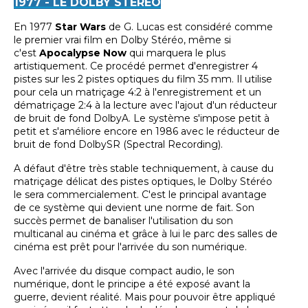
1977 - LE DOLBY STÉRÉO
En 1977
Star Wars
de G. Lucas est considéré comme
le premier vrai film en Dolby Stéréo, même si
c'est
Apocalypse Now
qui marquera le plus
artistiquement. Ce procédé permet d'enregistrer 4
pistes sur les 2 pistes optiques du film 35 mm. Il utilise
pour cela un matriçage 4:2 à l'enregistrement et un
dématriçage 2:4 à la lecture avec l'ajout d'un réducteur
de bruit de fond DolbyA. Le système s'impose petit à
petit et s'améliore encore en 1986 avec le réducteur de
bruit de fond DolbySR (Spectral Recording).
A défaut d'être très stable techniquement, à cause du
matriçage délicat des pistes optiques, le Dolby Stéréo
le sera commercialement. C'est le principal avantage
de ce système qui devient une norme de fait. Son
succès permet de banaliser l'utilisation du son
multicanal au cinéma et grâce à lui le parc des salles de
cinéma est prêt pour l'arrivée du son numérique.
Avec l'arrivée du disque compact audio, le son
numérique, dont le principe a été exposé avant la
guerre, devient réalité. Mais pour pouvoir être appliqué