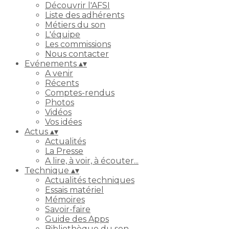
Découvrir l'AFSI
Liste des adhérents
Métiers du son
L'équipe
Les commissions
Nous contacter
Evénements
▴
▾
A venir
Récents
Comptes-rendus
Photos
Vidéos
Vos idées
Actus
▴
▾
Actualités
La Presse
A lire, à voir, à écouter...
Technique
▴
▾
Actualités techniques
Essais matériel
Mémoires
Savoir-faire
Guide des Apps
Bibliothèque du son