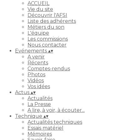
ACCUEIL
Vie du site
Découvrir l'AFSI
Liste des adhérents
Métiers du son
L'équipe
Les commissions
Nous contacter
Evénements
▴
▾
A venir
Récents
Comptes-rendus
Photos
Vidéos
Vos idées
Actus
▴
▾
Actualités
La Presse
A lire, à voir, à écouter...
Technique
▴
▾
Actualités techniques
Essais matériel
Mémoires
Savoir-faire