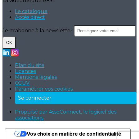
La vidéothèque AFSI
Le catalogue
Accès direct
Je m'abonne à la newsletter
OK
Plan du site
Licences
Mentions légales
CGUV
Paramétrer vos cookies
Se connecter
Propulsé par AssoConnect, le logiciel des
associations
Vos choix en matière de confidentialité