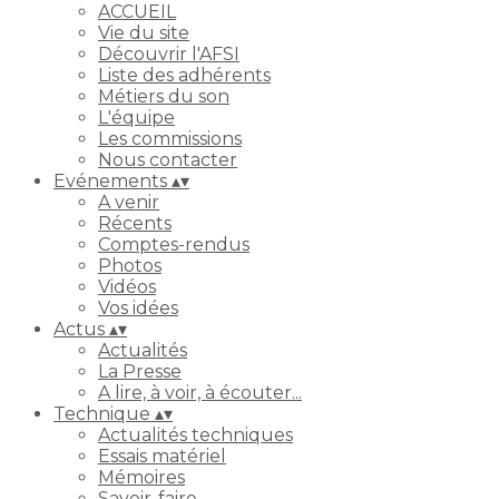
ACCUEIL
Vie du site
Découvrir l'AFSI
Liste des adhérents
Métiers du son
L'équipe
Les commissions
Nous contacter
Evénements
▴
▾
A venir
Récents
Comptes-rendus
Photos
Vidéos
Vos idées
Actus
▴
▾
Actualités
La Presse
A lire, à voir, à écouter...
Technique
▴
▾
Actualités techniques
Essais matériel
Mémoires
Savoir-faire