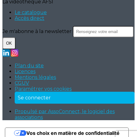
La vidéothèque AFSI
Le catalogue
Accès direct
Je m'abonne à la newsletter
OK
Plan du site
Licences
Mentions légales
CGUV
Paramétrer vos cookies
Se connecter
Propulsé par AssoConnect, le logiciel des
associations
Vos choix en matière de confidentialité