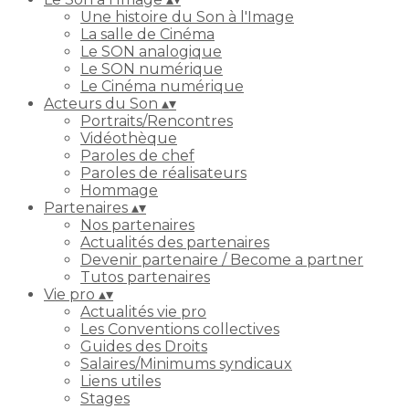
Une histoire du Son à l'Image
La salle de Cinéma
Le SON analogique
Le SON numérique
Le Cinéma numérique
Acteurs du Son
▴
▾
Portraits/Rencontres
Vidéothèque
Paroles de chef
Paroles de réalisateurs
Hommage
Partenaires
▴
▾
Nos partenaires
Actualités des partenaires
Devenir partenaire / Become a partner
Tutos partenaires
Vie pro
▴
▾
Actualités vie pro
Les Conventions collectives
Guides des Droits
Salaires/Minimums syndicaux
Liens utiles
Stages