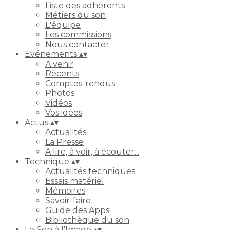
Liste des adhérents
Métiers du son
L'équipe
Les commissions
Nous contacter
Evénements
▴
▾
A venir
Récents
Comptes-rendus
Photos
Vidéos
Vos idées
Actus
▴
▾
Actualités
La Presse
A lire, à voir, à écouter...
Technique
▴
▾
Actualités techniques
Essais matériel
Mémoires
Savoir-faire
Guide des Apps
Bibliothèque du son
Le Son à l'Image
▴
▾