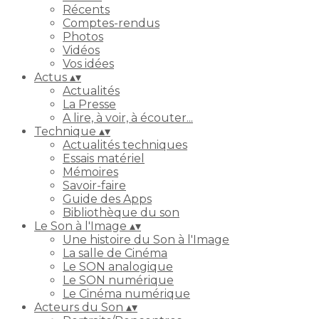
Récents
Comptes-rendus
Photos
Vidéos
Vos idées
Actus
▴
▾
Actualités
La Presse
A lire, à voir, à écouter...
Technique
▴
▾
Actualités techniques
Essais matériel
Mémoires
Savoir-faire
Guide des Apps
Bibliothèque du son
Le Son à l'Image
▴
▾
Une histoire du Son à l'Image
La salle de Cinéma
Le SON analogique
Le SON numérique
Le Cinéma numérique
Acteurs du Son
▴
▾