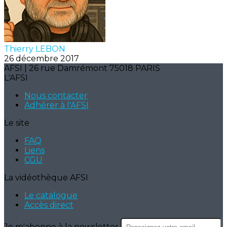
Thierry LEBON
26 décembre 2017
AFSI | 26 rue Damrémont 75018 PARIS
L'AFSI
Nous contacter
Adhérer à l'AFSI
Le site
FAQ
Liens
CGU
La vidéothèque AFSI
Le catalogue
Accès direct
Je m'abonne à la newsletter