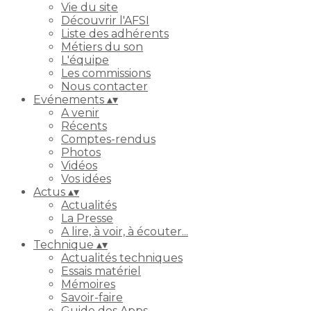
Vie du site
Découvrir l'AFSI
Liste des adhérents
Métiers du son
L'équipe
Les commissions
Nous contacter
Evénements
▴
▾
A venir
Récents
Comptes-rendus
Photos
Vidéos
Vos idées
Actus
▴
▾
Actualités
La Presse
A lire, à voir, à écouter...
Technique
▴
▾
Actualités techniques
Essais matériel
Mémoires
Savoir-faire
Guide des Apps