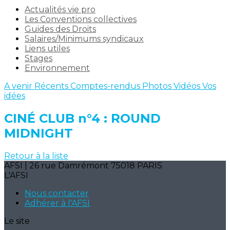
Actualités vie pro
Les Conventions collectives
Guides des Droits
Salaires/Minimums syndicaux
Liens utiles
Stages
Environnement
A venir
Récents
Comptes-rendus
Photos
Vidéos
Vos
idées
CINÉ CLUB n°4 : ROUND
MIDNIGHT
Retour à la liste
AFSI | 26 rue Damrémont 75018 PARIS
L'AFSI
Nous contacter
Adhérer à l'AFSI
Le site