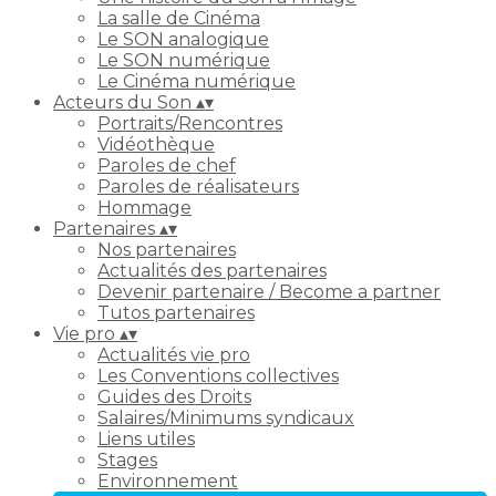
La salle de Cinéma
Le SON analogique
Le SON numérique
Le Cinéma numérique
Acteurs du Son
▴
▾
Portraits/Rencontres
Vidéothèque
Paroles de chef
Paroles de réalisateurs
Hommage
Partenaires
▴
▾
Nos partenaires
Actualités des partenaires
Devenir partenaire / Become a partner
Tutos partenaires
Vie pro
▴
▾
Actualités vie pro
Les Conventions collectives
Guides des Droits
Salaires/Minimums syndicaux
Liens utiles
Stages
Environnement