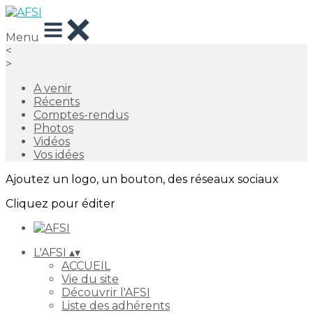
Menu
<
>
A venir
Récents
Comptes-rendus
Photos
Vidéos
Vos idées
Ajoutez un logo, un bouton, des réseaux sociaux
Cliquez pour éditer
L'AFSI
▴
▾
ACCUEIL
Vie du site
Découvrir l'AFSI
Liste des adhérents