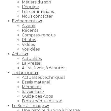
Métiers du son
L'équipe
Les commissions
Nous contacter
Evénements
▴
▾
A venir
Récents
Comptes-rendus
Photos
Vidéos
Vos idées
Actus
▴
▾
Actualités
La Presse
A lire, à voir, à écouter...
Technique
▴
▾
Actualités techniques
Essais matériel
Mémoires
Savoir-faire
Guide des Apps
Bibliothèque du son
Le Son à l'Image
▴
▾
Une histoire du Son à l'Image