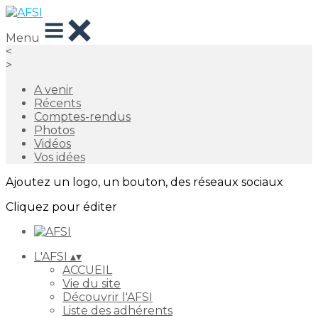
Menu
<
>
A venir
Récents
Comptes-rendus
Photos
Vidéos
Vos idées
Ajoutez un logo, un bouton, des réseaux sociaux
Cliquez pour éditer
L'AFSI
▴
▾
ACCUEIL
Vie du site
Découvrir l'AFSI
Liste des adhérents