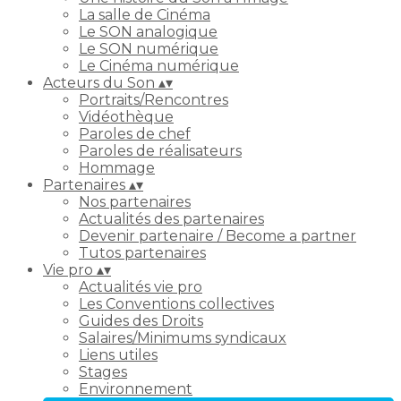
La salle de Cinéma
Le SON analogique
Le SON numérique
Le Cinéma numérique
Acteurs du Son
▴
▾
Portraits/Rencontres
Vidéothèque
Paroles de chef
Paroles de réalisateurs
Hommage
Partenaires
▴
▾
Nos partenaires
Actualités des partenaires
Devenir partenaire / Become a partner
Tutos partenaires
Vie pro
▴
▾
Actualités vie pro
Les Conventions collectives
Guides des Droits
Salaires/Minimums syndicaux
Liens utiles
Stages
Environnement