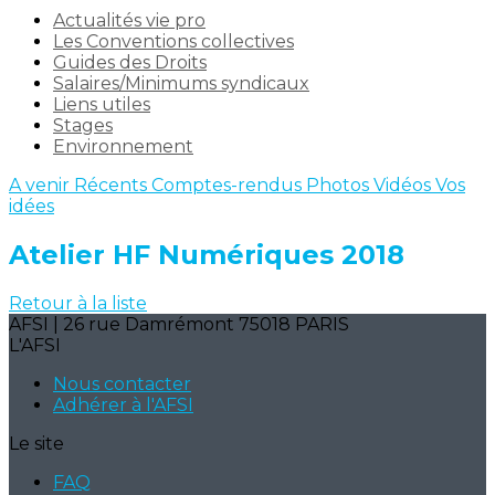
Actualités vie pro
Les Conventions collectives
Guides des Droits
Salaires/Minimums syndicaux
Liens utiles
Stages
Environnement
A venir
Récents
Comptes-rendus
Photos
Vidéos
Vos
idées
Atelier HF Numériques 2018
Retour à la liste
AFSI | 26 rue Damrémont 75018 PARIS
L'AFSI
Nous contacter
Adhérer à l'AFSI
Le site
FAQ