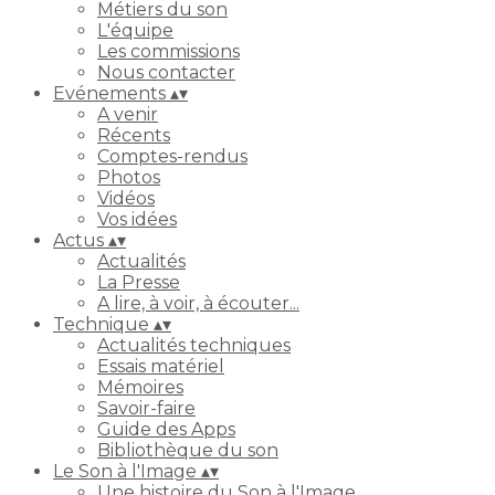
Métiers du son
L'équipe
Les commissions
Nous contacter
Evénements
▴
▾
A venir
Récents
Comptes-rendus
Photos
Vidéos
Vos idées
Actus
▴
▾
Actualités
La Presse
A lire, à voir, à écouter...
Technique
▴
▾
Actualités techniques
Essais matériel
Mémoires
Savoir-faire
Guide des Apps
Bibliothèque du son
Le Son à l'Image
▴
▾
Une histoire du Son à l'Image