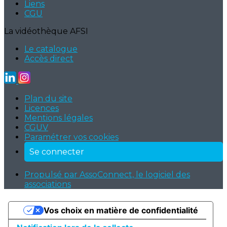
Liens
CGU
La vidéothèque AFSI
Le catalogue
Accès direct
Plan du site
Licences
Mentions légales
CGUV
Paramétrer vos cookies
Se connecter
Propulsé par AssoConnect, le logiciel des
associations
Vos choix en matière de confidentialité