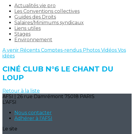
Actualités vie pro
Les Conventions collectives
Guides des Droits
Salaires/Minimums syndicaux
Liens utiles
Stages
Environnement
A venir
Récents
Comptes-rendus
Photos
Vidéos
Vos
idées
CINÉ CLUB N°6 LE CHANT DU
LOUP
Retour à la liste
AFSI | 26 rue Damrémont 75018 PARIS
L'AFSI
Nous contacter
Adhérer à l'AFSI
Le site