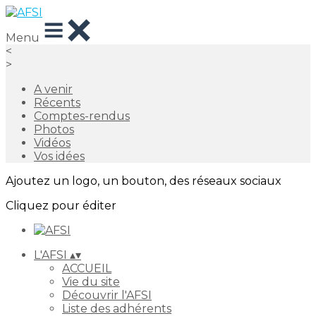
Menu
<
>
A venir
Récents
Comptes-rendus
Photos
Vidéos
Vos idées
Ajoutez un logo, un bouton, des réseaux sociaux
Cliquez pour éditer
L'AFSI
▴
▾
ACCUEIL
Vie du site
Découvrir l'AFSI
Liste des adhérents