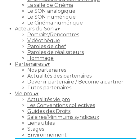
La salle de Cinéma
Le SON analogique
Le SON numérique
Le Cinéma numérique
Acteurs du Son
▴
▾
Portraits/Rencontres
Vidéothèque
Paroles de chef
Paroles de réalisateurs
Hommage
Partenaires
▴
▾
Nos partenaires
Actualités des partenaires
Devenir partenaire / Become a partner
Tutos partenaires
Vie pro
▴
▾
Actualités vie pro
Les Conventions collectives
Guides des Droits
Salaires/Minimums syndicaux
Liens utiles
Stages
Environnement