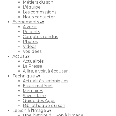
Métiers du son
L'équipe
Les commissions
Nous contacter
Evénements
▴
▾
A venir
Récents
Comptes-rendus
Photos
Vidéos
Vos idées
Actus
▴
▾
Actualités
La Presse
A lire, à voir, à écouter...
Technique
▴
▾
Actualités techniques
Essais matériel
Mémoires
Savoir-faire
Guide des Apps
Bibliothèque du son
Le Son à l'Image
▴
▾
Une histoire du Son à l'Image