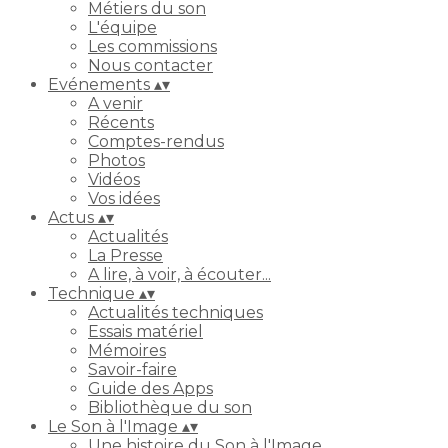
Métiers du son
L'équipe
Les commissions
Nous contacter
Evénements
▴
▾
A venir
Récents
Comptes-rendus
Photos
Vidéos
Vos idées
Actus
▴
▾
Actualités
La Presse
A lire, à voir, à écouter...
Technique
▴
▾
Actualités techniques
Essais matériel
Mémoires
Savoir-faire
Guide des Apps
Bibliothèque du son
Le Son à l'Image
▴
▾
Une histoire du Son à l'Image