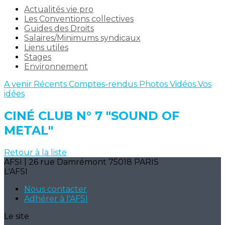
Actualités vie pro
Les Conventions collectives
Guides des Droits
Salaires/Minimums syndicaux
Liens utiles
Stages
Environnement
A venir
Récents
Comptes-rendus
Photos
Vidéos
Vos
idées
CINÉ CLUB N° 7 "SOUND OF
METAL"
Retour à la liste
AFSI | 26 rue Damrémont 75018 PARIS
L'AFSI
Nous contacter
Adhérer à l'AFSI
Le site