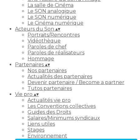
La salle de Cinéma
Le SON analogique
Le SON numérique
Le Cinéma numérique
Acteurs du Son
▴
▾
Portraits/Rencontres
Vidéothèque
Paroles de chef
Paroles de réalisateurs
Hommage
Partenaires
▴
▾
Nos partenaires
Actualités des partenaires
Devenir partenaire / Become a partner
Tutos partenaires
Vie pro
▴
▾
Actualités vie pro
Les Conventions collectives
Guides des Droits
Salaires/Minimums syndicaux
Liens utiles
Stages
Environnement