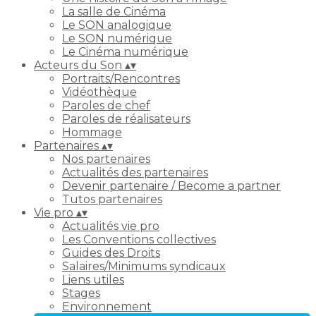
La salle de Cinéma
Le SON analogique
Le SON numérique
Le Cinéma numérique
Acteurs du Son
▴
▾
Portraits/Rencontres
Vidéothèque
Paroles de chef
Paroles de réalisateurs
Hommage
Partenaires
▴
▾
Nos partenaires
Actualités des partenaires
Devenir partenaire / Become a partner
Tutos partenaires
Vie pro
▴
▾
Actualités vie pro
Les Conventions collectives
Guides des Droits
Salaires/Minimums syndicaux
Liens utiles
Stages
Environnement