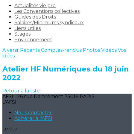
Actualités vie pro
Les Conventions collectives
Guides des Droits
Salaires/Minimums syndicaux
Liens utiles
Stages
Environnement
A venir
Récents
Comptes-rendus
Photos
Vidéos
Vos
idées
Atelier HF Numériques du 18 juin
2022
Retour à la liste
AFSI | 26 rue Damrémont 75018 PARIS
L'AFSI
Nous contacter
Adhérer à l'AFSI
Le site