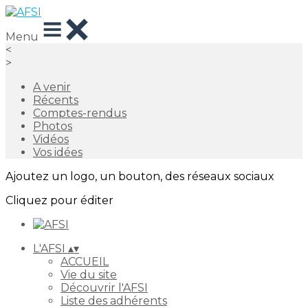
Menu
<
>
A venir
Récents
Comptes-rendus
Photos
Vidéos
Vos idées
Ajoutez un logo, un bouton, des réseaux sociaux
Cliquez pour éditer
L'AFSI
▴
▾
ACCUEIL
Vie du site
Découvrir l'AFSI
Liste des adhérents