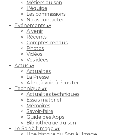
Métiers du son
L'équipe
Les commissions
Nous contacter
Evénements
▴
▾
A venir
Récents
Comptes-rendus
Photos
Vidéos
Vos idées
Actus
▴
▾
Actualités
La Presse
A lire, à voir, à écouter...
Technique
▴
▾
Actualités techniques
Essais matériel
Mémoires
Savoir-faire
Guide des Apps
Bibliothèque du son
Le Son à l'Image
▴
▾
Une histoire du Son à l'Image