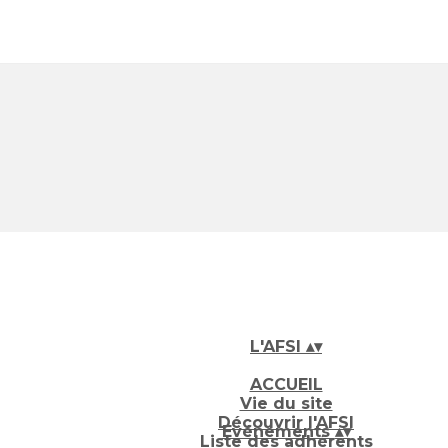
L'AFSI
▴
▾
ACCUEIL
Vie du site
Découvrir l'AFSI
Evénements
▴
▾
Liste des adhérents