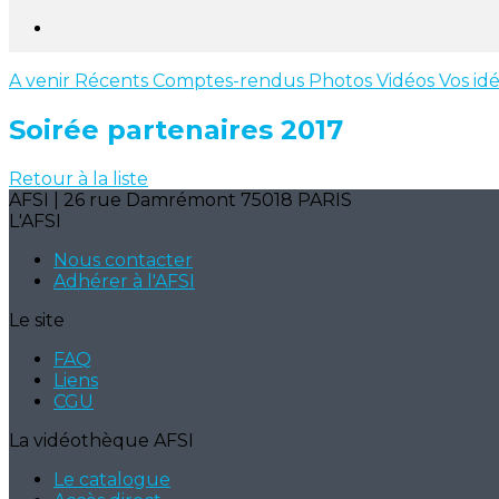
A venir
Récents
Comptes-rendus
Photos
Vidéos
Vos id
Soirée partenaires 2017
Retour à la liste
AFSI | 26 rue Damrémont 75018 PARIS
L'AFSI
Nous contacter
Adhérer à l'AFSI
Le site
FAQ
Liens
CGU
La vidéothèque AFSI
Le catalogue