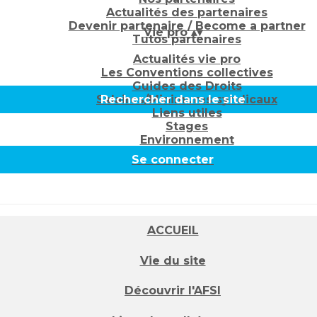
Actualités des partenaires
Devenir partenaire / Become a partner
Vie pro
▴
▾
Tutos partenaires
Actualités vie pro
Les Conventions collectives
Guides des Droits
Salaires/Minimums syndicaux
Rechercher dans le site
Liens utiles
Stages
Environnement
Se connecter
ACCUEIL
Vie du site
Découvrir l'AFSI