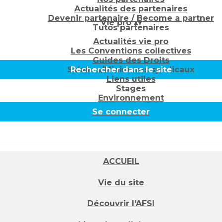
Actualités des partenaires
Devenir partenaire / Become a partner
Vie pro
▴
▾
Tutos partenaires
Actualités vie pro
Les Conventions collectives
Guides des Droits
Salaires/Minimums syndicaux
Rechercher dans le site
Liens utiles
Stages
Environnement
Se connecter
ACCUEIL
Vie du site
Découvrir l'AFSI