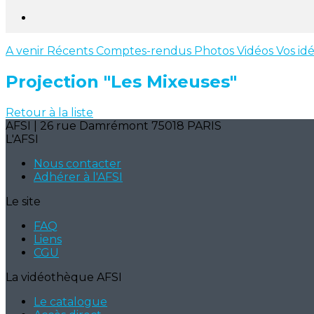
A venir
Récents
Comptes-rendus
Photos
Vidéos
Vos id
Projection "Les Mixeuses"
Retour à la liste
AFSI | 26 rue Damrémont 75018 PARIS
L'AFSI
Nous contacter
Adhérer à l'AFSI
Le site
FAQ
Liens
CGU
La vidéothèque AFSI
Le catalogue