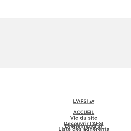
L'AFSI
▴
▾
ACCUEIL
Vie du site
Découvrir l'AFSI
Evénements
▴
▾
Liste des adhérents