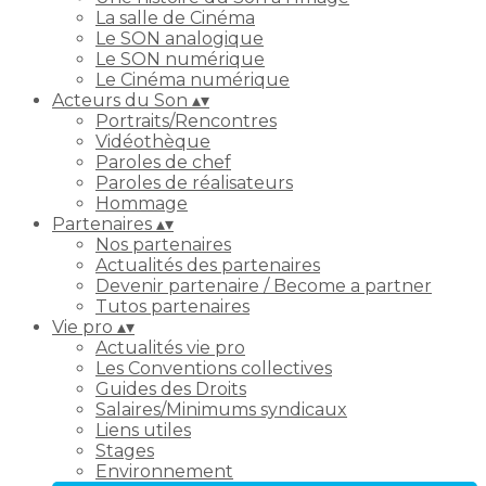
La salle de Cinéma
Le SON analogique
Le SON numérique
Le Cinéma numérique
Acteurs du Son
▴
▾
Portraits/Rencontres
Vidéothèque
Paroles de chef
Paroles de réalisateurs
Hommage
Partenaires
▴
▾
Nos partenaires
Actualités des partenaires
Devenir partenaire / Become a partner
Tutos partenaires
Vie pro
▴
▾
Actualités vie pro
Les Conventions collectives
Guides des Droits
Salaires/Minimums syndicaux
Liens utiles
Stages
Environnement