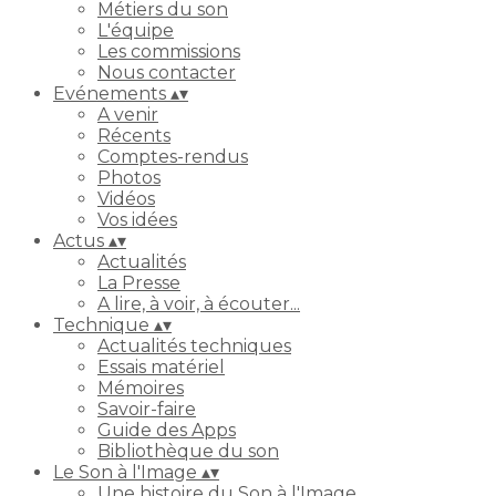
Métiers du son
L'équipe
Les commissions
Nous contacter
Evénements
▴
▾
A venir
Récents
Comptes-rendus
Photos
Vidéos
Vos idées
Actus
▴
▾
Actualités
La Presse
A lire, à voir, à écouter...
Technique
▴
▾
Actualités techniques
Essais matériel
Mémoires
Savoir-faire
Guide des Apps
Bibliothèque du son
Le Son à l'Image
▴
▾
Une histoire du Son à l'Image