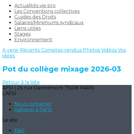
Actualités vie pro
Les Conventions collectives
Guides des Droits
Salaires/Minimums syndicaux
Liens utiles
Stages
Environnement
A venir
Récents
Comptes-rendus
Photos
Vidéos
Vos
idées
Pot du collège mixage 2026-03
Retour à la liste
AFSI | 26 rue Damrémont 75018 PARIS
L'AFSI
Nous contacter
Adhérer à l'AFSI
Le site
FAQ