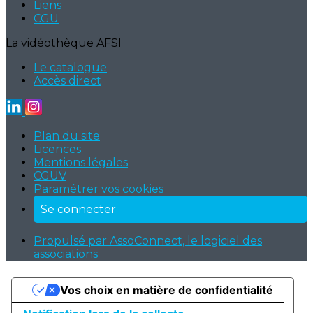
Liens
CGU
La vidéothèque AFSI
Le catalogue
Accès direct
Plan du site
Licences
Mentions légales
CGUV
Paramétrer vos cookies
Se connecter
Propulsé par AssoConnect, le logiciel des
associations
Vos choix en matière de confidentialité