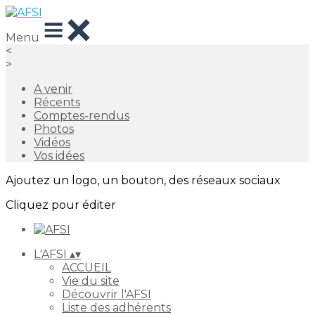
Menu
<
>
A venir
Récents
Comptes-rendus
Photos
Vidéos
Vos idées
Ajoutez un logo, un bouton, des réseaux sociaux
Cliquez pour éditer
L'AFSI
▴
▾
ACCUEIL
Vie du site
Découvrir l'AFSI
Liste des adhérents