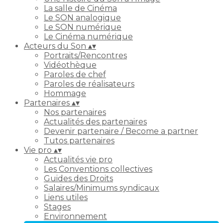
La salle de Cinéma
Le SON analogique
Le SON numérique
Le Cinéma numérique
Acteurs du Son
▴
▾
Portraits/Rencontres
Vidéothèque
Paroles de chef
Paroles de réalisateurs
Hommage
Partenaires
▴
▾
Nos partenaires
Actualités des partenaires
Devenir partenaire / Become a partner
Tutos partenaires
Vie pro
▴
▾
Actualités vie pro
Les Conventions collectives
Guides des Droits
Salaires/Minimums syndicaux
Liens utiles
Stages
Environnement