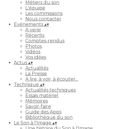
Métiers du son
L'équipe
Les commissions
Nous contacter
Evénements
▴
▾
A venir
Récents
Comptes-rendus
Photos
Vidéos
Vos idées
Actus
▴
▾
Actualités
La Presse
A lire, à voir, à écouter...
Technique
▴
▾
Actualités techniques
Essais matériel
Mémoires
Savoir-faire
Guide des Apps
Bibliothèque du son
Le Son à l'Image
▴
▾
Une histoire du Son à l'Image