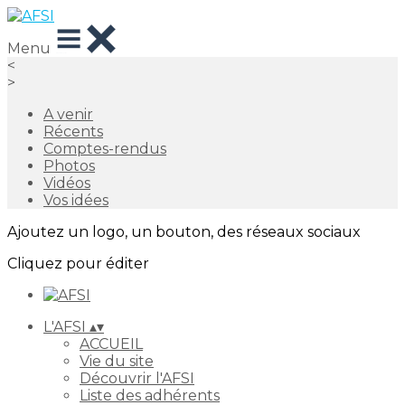
Menu
<
>
A venir
Récents
Comptes-rendus
Photos
Vidéos
Vos idées
Ajoutez un logo, un bouton, des réseaux sociaux
Cliquez pour éditer
L'AFSI
▴
▾
ACCUEIL
Vie du site
Découvrir l'AFSI
Liste des adhérents