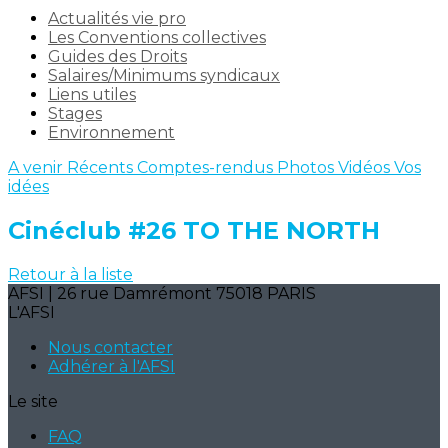
Actualités vie pro
Les Conventions collectives
Guides des Droits
Salaires/Minimums syndicaux
Liens utiles
Stages
Environnement
A venir
Récents
Comptes-rendus
Photos
Vidéos
Vos
idées
Cinéclub #26 TO THE NORTH
Retour à la liste
AFSI | 26 rue Damrémont 75018 PARIS
L'AFSI
Nous contacter
Adhérer à l'AFSI
Le site
FAQ