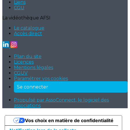
Liens
CGU
La vidéothèque AFSI
Le catalogue
Accès direct
Plan du site
Licences
Mentions légales
CGUV
Paramétrer vos cookies
Se connecter
Propulsé par AssoConnect, le logiciel des
associations
Vos choix en matière de confidentialité