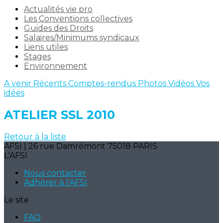
Actualités vie pro
Les Conventions collectives
Guides des Droits
Salaires/Minimums syndicaux
Liens utiles
Stages
Environnement
A venir
Récents
Comptes-rendus
Photos
Vidéos
Vos
idées
ATELIER SSL 2010
Retour à la liste
AFSI | 26 rue Damrémont 75018 PARIS
L'AFSI
Nous contacter
Adhérer à l'AFSI
Le site
FAQ