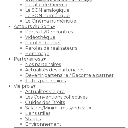
La salle de Cinéma
Le SON analogique
Le SON numérique
Le Cinéma numérique
Acteurs du Son
▴
▾
Portraits/Rencontres
Vidéothèque
Paroles de chef
Paroles de réalisateurs
Hommage
Partenaires
▴
▾
Nos partenaires
Actualités des partenaires
Devenir partenaire / Become a partner
Tutos partenaires
Vie pro
▴
▾
Actualités vie pro
Les Conventions collectives
Guides des Droits
Salaires/Minimums syndicaux
Liens utiles
Stages
Environnement