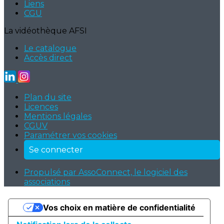
Liens
CGU
La vidéothèque AFSI
Le catalogue
Accès direct
Plan du site
Licences
Mentions légales
CGUV
Paramétrer vos cookies
Se connecter
Propulsé par AssoConnect, le logiciel des
associations
Vos choix en matière de confidentialité