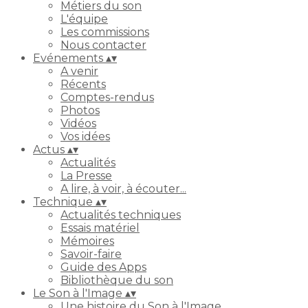
Métiers du son
L'équipe
Les commissions
Nous contacter
Evénements
▴
▾
A venir
Récents
Comptes-rendus
Photos
Vidéos
Vos idées
Actus
▴
▾
Actualités
La Presse
A lire, à voir, à écouter...
Technique
▴
▾
Actualités techniques
Essais matériel
Mémoires
Savoir-faire
Guide des Apps
Bibliothèque du son
Le Son à l'Image
▴
▾
Une histoire du Son à l'Image