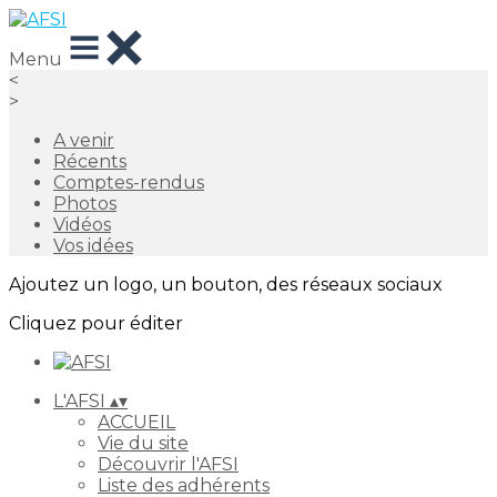
Menu
<
>
A venir
Récents
Comptes-rendus
Photos
Vidéos
Vos idées
Ajoutez un logo, un bouton, des réseaux sociaux
Cliquez pour éditer
L'AFSI
▴
▾
ACCUEIL
Vie du site
Découvrir l'AFSI
Liste des adhérents