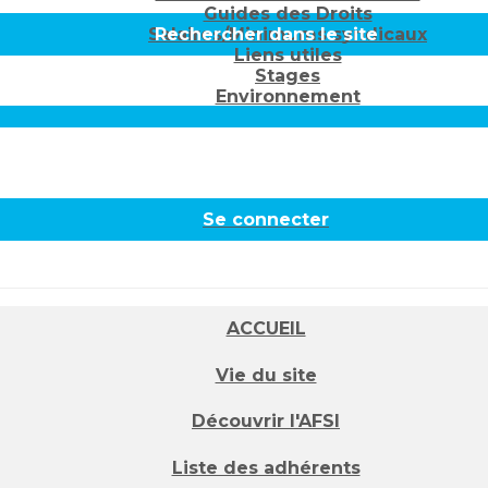
Guides des Droits
Salaires/Minimums syndicaux
Rechercher dans le site
Liens utiles
Stages
Environnement
Se connecter
ACCUEIL
Vie du site
Découvrir l'AFSI
Liste des adhérents