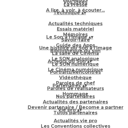
Vos idées
La Presse
A lire, à voir, à écouter...
Technique
▴
▾
Actualités techniques
Essais matériel
Mémoires
Le Son à l'Image
▴
▾
Savoir-faire
Guide des Apps
Une histoire du Son à l'Image
Bibliothèque du son
La salle de Cinéma
Le SON analogique
Acteurs du Son
▴
▾
Le SON numérique
Le Cinéma numérique
Portraits/Rencontres
Vidéothèque
Paroles de chef
Partenaires
▴
▾
Paroles de réalisateurs
Hommage
Nos partenaires
Actualités des partenaires
Devenir partenaire / Become a partner
Vie pro
▴
▾
Tutos partenaires
Actualités vie pro
Les Conventions collectives