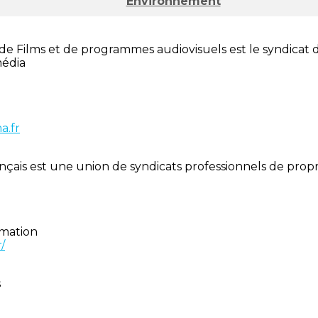
Environnement
s de Films et de programmes audiovisuels est le syndica
média
a.fr
çais est une union de syndicats professionnels de proprié
imation
/
s