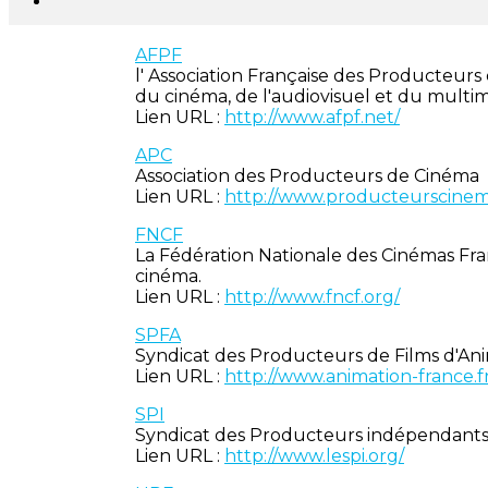
AFPF
l' Association Française des Producteur
du cinéma, de l'audiovisuel et du multi
Lien URL :
http://www.afpf.net/
APC
Association des Producteurs de Cinéma
Lien URL :
http://www.producteurscinem
FNCF
La Fédération Nationale des Cinémas Fran
cinéma.
Lien URL :
http://www.fncf.org/
SPFA
Syndicat des Producteurs de Films d'An
Lien URL :
http://www.animation-france.fr
SPI
Syndicat des Producteurs indépendant
Lien URL :
http://www.lespi.org/