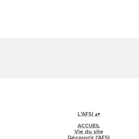
L'AFSI
▴
▾
ACCUEIL
Vie du site
Découvrir l'AFSI