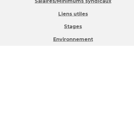
Salaires/Minimums syndicaux
Liens utiles
Stages
Environnement