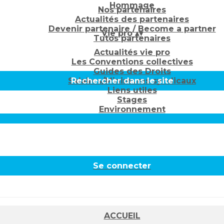
Hommage
Nos partenaires
Actualités des partenaires
Devenir partenaire / Become a partner
Vie pro
▴
▾
Tutos partenaires
Actualités vie pro
Les Conventions collectives
Guides des Droits
Salaires/Minimums syndicaux
Rechercher dans le site
Liens utiles
Stages
Environnement
Se connecter
ACCUEIL