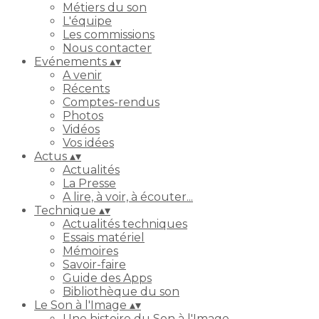
Métiers du son
L'équipe
Les commissions
Nous contacter
Evénements
▴
▾
A venir
Récents
Comptes-rendus
Photos
Vidéos
Vos idées
Actus
▴
▾
Actualités
La Presse
A lire, à voir, à écouter...
Technique
▴
▾
Actualités techniques
Essais matériel
Mémoires
Savoir-faire
Guide des Apps
Bibliothèque du son
Le Son à l'Image
▴
▾
Une histoire du Son à l'Image