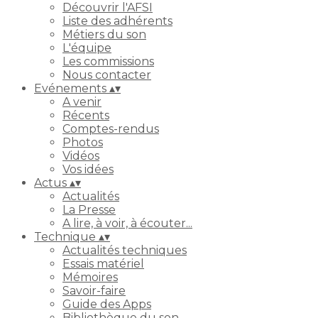
Découvrir l'AFSI
Liste des adhérents
Métiers du son
L'équipe
Les commissions
Nous contacter
Evénements
▴
▾
A venir
Récents
Comptes-rendus
Photos
Vidéos
Vos idées
Actus
▴
▾
Actualités
La Presse
A lire, à voir, à écouter...
Technique
▴
▾
Actualités techniques
Essais matériel
Mémoires
Savoir-faire
Guide des Apps
Bibliothèque du son