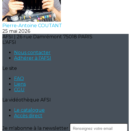
Pierre-Antoine COUTANT
25 mai 2026
AFSI | 26 rue Damrémont 75018 PARIS
L'AFSI
Nous contacter
Adhérer à l'AFSI
Le site
FAQ
Liens
CGU
La vidéothèque AFSI
Le catalogue
Accès direct
Je m'abonne à la newsletter