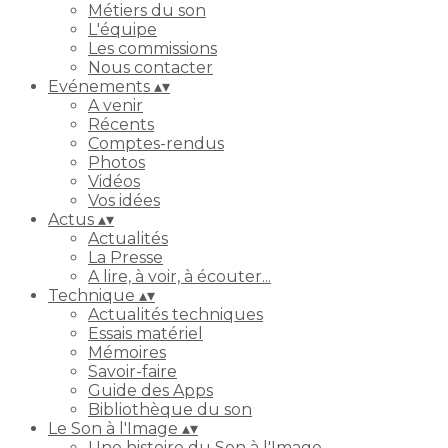
Métiers du son
L'équipe
Les commissions
Nous contacter
Evénements
▴
▾
A venir
Récents
Comptes-rendus
Photos
Vidéos
Vos idées
Actus
▴
▾
Actualités
La Presse
A lire, à voir, à écouter...
Technique
▴
▾
Actualités techniques
Essais matériel
Mémoires
Savoir-faire
Guide des Apps
Bibliothèque du son
Le Son à l'Image
▴
▾
Une histoire du Son à l'Image