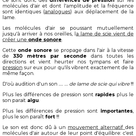
Ce sont donc des
différences de pression
sur les
molécules d'air et dont l'amplitude et la fréquence
sont identiques (
analogues
) aux déplacement de la
lame.
Les molécules d'air se poussant mutuellement
jusqu'à arriver à nos oreilles, l
a lame de scie vient de
créer une
onde sonore
.
Cette
onde sonore
se propage dans l'air à la vitesse
de
330 mètres par seconde
dans toutes les
directions et vient heurter nos tympans et faire
pression
sur eux pour qu'ils vibrent exactement de la
même façon.
D'où audition d'un son ..... ....
de lame de scie qui vibre
!!!
Plus les différences de pression sont
rapides
plus le
son parait
aigu
.
Plus les différences de pression sont
importantes
,
plus le son paraît
fort
!!!
Le son est donc dû à un
mouvement alternatif
des
molécules d'air autour de leur point d'équilibre: c'est