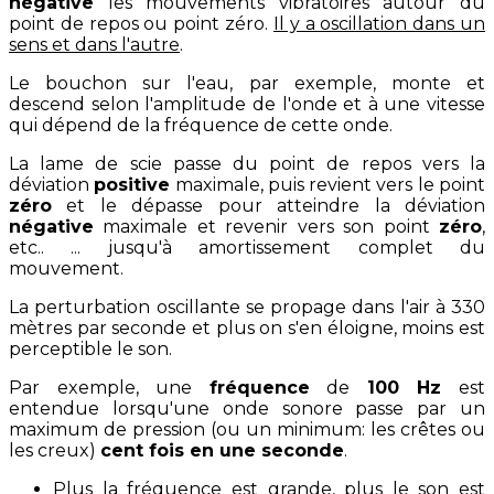
négative
les mouvements vibratoires autour du
point de repos ou point zéro.
Il y a oscillation dans un
sens et dans l'autre
.
Le bouchon sur l'eau, par exemple, monte et
descend selon l'amplitude de l'onde et à une vitesse
qui dépend de la fréquence de cette onde.
La lame de scie passe du point de repos vers la
déviation
positive
maximale, puis revient vers le point
zéro
et le dépasse pour atteindre la déviation
négative
maximale et revenir vers son point
zéro
,
etc.. ... jusqu'à amortissement complet du
mouvement.
La perturbation oscillante se propage dans l'air à 330
mètres par seconde et plus on s'en éloigne, moins est
perceptible le son.
Par exemple, une
fréquence
de
100 Hz
est
entendue lorsqu'une onde sonore passe par un
maximum de pression (ou un minimum: les crêtes ou
les creux)
cent fois en une seconde
.
Plus la fréquence est grande, plus le son est