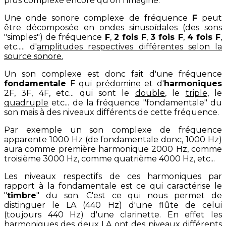
plus complexe encore qu'on l'imagine.
Une onde sonore complexe de fréquence
F
peut
être décomposée en ondes sinusoïdales (des sons
"simples") de fréquence
F
,
2 fois F
,
3 fois F
,
4 fois F
,
etc..... d'
amplitudes respectives différentes selon la
source sonore.
Un son complexe est donc fait d'une fréquence
fondamentale
F qui
prédomine
et d'
harmoniques
2F, 3F, 4F, etc... qui sont le
double
, le
triple
, le
quadruple
etc... de la fréquence "fondamentale" du
son mais à des niveaux différents de cette fréquence.
Par exemple un son complexe de fréquence
apparente 1000 Hz (de fondamentale donc, 1000 Hz)
aura comme première harmonique 2000 Hz, comme
troisième 3000 Hz, comme quatrième 4000 Hz, etc...
Les niveaux respectifs de ces harmoniques par
rapport à la fondamentale est ce qui caractérise le
"
timbre
" du son. C'est ce qui nous permet de
distinguer le LA (440 Hz) d'une flûte de celui
(toujours 440 Hz) d'une clarinette. En effet les
harmoniques
des deux LA ont des
niveaux différents