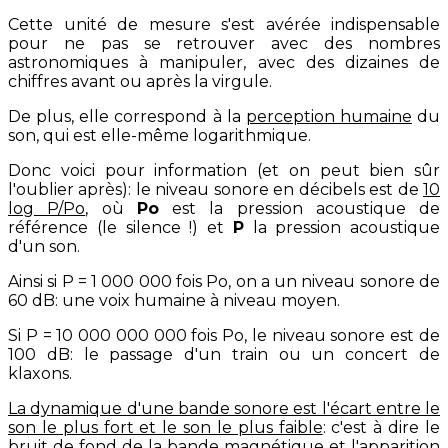
Cette unité de mesure s'est avérée indispensable
pour ne pas se retrouver avec des nombres
astronomiques à manipuler, avec des dizaines de
chiffres avant ou après la virgule.
De plus, elle correspond à la
perception humaine
du
son, qui est elle-même logarithmique.
Donc voici pour information (et on peut bien sûr
l'oublier après): le niveau sonore en décibels est de
10
log P/Po
, où
Po
est la pression acoustique de
référence (le silence !) et
P
la pression acoustique
d'un son.
Ainsi si P = 1 000 000 fois Po, on a un niveau sonore de
60 dB: une voix humaine à niveau moyen.
Si P = 10 000 000 000 fois Po, le niveau sonore est de
100 dB: le passage d'un train ou un concert de
klaxons.
La dynamique d'une bande sonore est l'écart entre le
son le plus fort et le son le plus faible
: c'est à dire le
bruit de fond de la bande magnétique et l'apparition