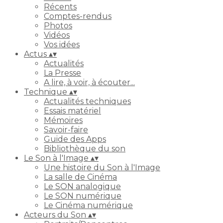
Récents
Comptes-rendus
Photos
Vidéos
Vos idées
Actus
▴
▾
Actualités
La Presse
A lire, à voir, à écouter...
Technique
▴
▾
Actualités techniques
Essais matériel
Mémoires
Savoir-faire
Guide des Apps
Bibliothèque du son
Le Son à l'Image
▴
▾
Une histoire du Son à l'Image
La salle de Cinéma
Le SON analogique
Le SON numérique
Le Cinéma numérique
Acteurs du Son
▴
▾