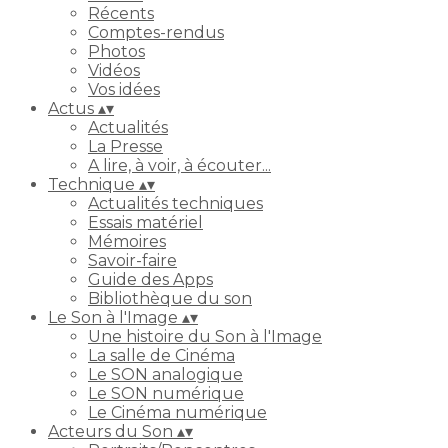
Récents
Comptes-rendus
Photos
Vidéos
Vos idées
Actus
▴
▾
Actualités
La Presse
A lire, à voir, à écouter...
Technique
▴
▾
Actualités techniques
Essais matériel
Mémoires
Savoir-faire
Guide des Apps
Bibliothèque du son
Le Son à l'Image
▴
▾
Une histoire du Son à l'Image
La salle de Cinéma
Le SON analogique
Le SON numérique
Le Cinéma numérique
Acteurs du Son
▴
▾