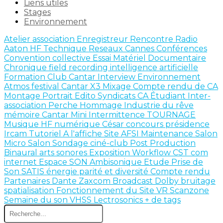
Liens utiles
Stages
Environnement
Atelier
association
Enregistreur
Rencontre
Radio
Aaton
HF
Technique
Reseaux
Cannes
Conférences
Convention collective
Essai Matériel
Documentaire
Chronique
field recording
intelligence artificielle
Formation
Club Cantar
Interview
Environnement
Atmos
festival
Cantar X3
Mixage
Compte rendu de CA
Montage
Portrait
Edito
Syndicats
CA
Étudiant
Inter-
association
Perche
Hommage
Industrie du rêve
mémoire
Cantar Mini
Intermittence
TOURNAGE
Musique
HF numérique
César
concours
présidence
Ircam
Tutoriel
A l'affiche
Site AFSI
Maintenance
Salon
Micro Salon
Sondage
ciné-club
Post Production
Binaural
arts sonores
Exposition
Workflow
CST
com
internet
Espace SON
Ambisonique
Etude
Prise de
Son
SATIS
énergie
parité et diversité
Compte rendu
Partenaires
Dante
Zaxcom
Broadcast
Dolby
bruitage
spatialisation
Fonctionnement du Site
VR
Scanzone
Semaine du son
VHSS
Lectrosonics
+ de tags