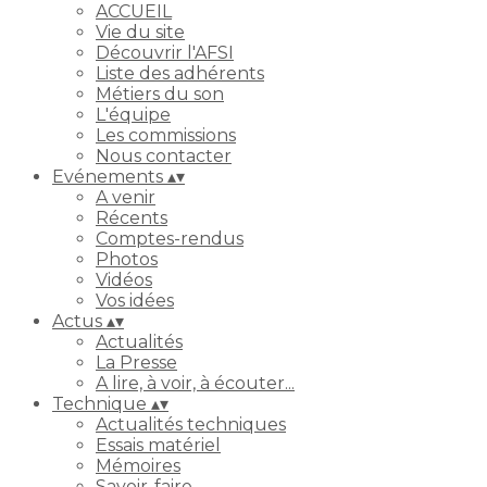
ACCUEIL
Vie du site
Découvrir l'AFSI
Liste des adhérents
Métiers du son
L'équipe
Les commissions
Nous contacter
Evénements
▴
▾
A venir
Récents
Comptes-rendus
Photos
Vidéos
Vos idées
Actus
▴
▾
Actualités
La Presse
A lire, à voir, à écouter...
Technique
▴
▾
Actualités techniques
Essais matériel
Mémoires
Savoir-faire