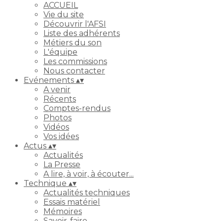
ACCUEIL
Vie du site
Découvrir l'AFSI
Liste des adhérents
Métiers du son
L'équipe
Les commissions
Nous contacter
Evénements
▴
▾
A venir
Récents
Comptes-rendus
Photos
Vidéos
Vos idées
Actus
▴
▾
Actualités
La Presse
A lire, à voir, à écouter...
Technique
▴
▾
Actualités techniques
Essais matériel
Mémoires
Savoir-faire