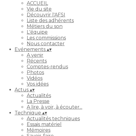
ACCUEIL
Vie du site
Découvrir l'AFSI
Liste des adhérents
Métiers du son
L'équipe
Les commissions
Nous contacter
Evénements
▴
▾
A venir
Récents
Comptes-rendus
Photos
Vidéos
Vos idées
Actus
▴
▾
Actualités
La Presse
A lire, à voir, à écouter...
Technique
▴
▾
Actualités techniques
Essais matériel
Mémoires
Savoir-faire