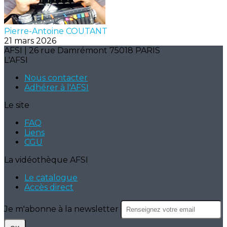
Pierre-Antoine COUTANT
21 mars 2026
AFSI | 26 rue Damrémont 75018 PARIS
L'AFSI
Nous contacter
Adhérer à l'AFSI
Le site
FAQ
Liens
CGU
La vidéothèque AFSI
Le catalogue
Accès direct
Je m'abonne à la newsletter