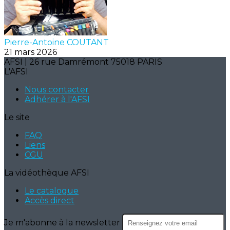
Pierre-Antoine COUTANT
21 mars 2026
AFSI | 26 rue Damrémont 75018 PARIS
L'AFSI
Nous contacter
Adhérer à l'AFSI
Le site
FAQ
Liens
CGU
La vidéothèque AFSI
Le catalogue
Accès direct
Je m'abonne à la newsletter