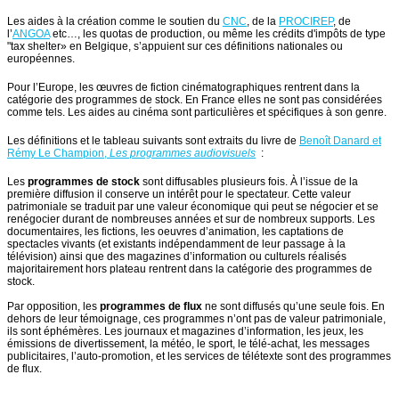
Les aides à la création comme le soutien du
CNC
, de la
PROCIREP
, de
l’
ANGOA
etc…, les quotas de production, ou même les crédits d'impôts de type
"tax shelter» en Belgique, s’appuient sur ces définitions nationales ou
européennes.
Pour l’Europe, les œuvres de fiction cinématographiques rentrent dans la
catégorie des programmes de stock. En France elles ne sont pas considérées
comme tels. Les aides au cinéma sont particulières et spécifiques à son genre.
Les définitions et le tableau suivants sont extraits du livre de
Benoît Danard et
Rémy Le Champion,
Les programmes audiovisuels
:
Les
programmes de stock
sont diffusables plusieurs fois. À l’issue de la
première diffusion il conserve un intérêt pour le spectateur. Cette valeur
patrimoniale se traduit par une valeur économique qui peut se négocier et se
renégocier durant de nombreuses années et sur de nombreux supports. Les
documentaires, les fictions, les oeuvres d’animation, les captations de
spectacles vivants (et existants indépendamment de leur passage à la
télévision) ainsi que des magazines d’information ou culturels réalisés
majoritairement hors plateau rentrent dans la catégorie des programmes de
stock.
Par opposition, les
programmes de flux
ne sont diffusés qu’une seule fois. En
dehors de leur témoignage, ces programmes n’ont pas de valeur patrimoniale,
ils sont éphémères. Les journaux et magazines d’information, les jeux, les
émissions de divertissement, la météo, le sport, le télé-achat, les messages
publicitaires, l’auto-promotion, et les services de télétexte sont des programmes
de flux.