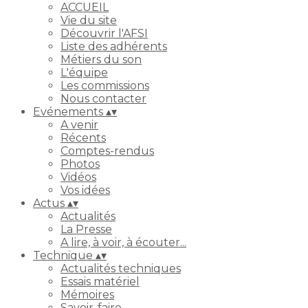
ACCUEIL
Vie du site
Découvrir l'AFSI
Liste des adhérents
Métiers du son
L'équipe
Les commissions
Nous contacter
Evénements
▴
▾
A venir
Récents
Comptes-rendus
Photos
Vidéos
Vos idées
Actus
▴
▾
Actualités
La Presse
A lire, à voir, à écouter...
Technique
▴
▾
Actualités techniques
Essais matériel
Mémoires
Savoir-faire