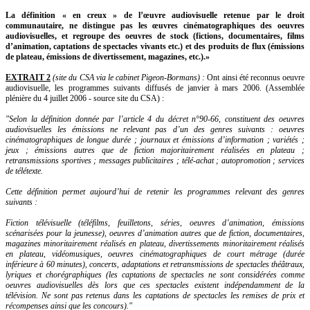
La définition « en creux » de l’œuvre audiovisuelle retenue par le droit
communautaire, ne distingue pas les œuvres cinématographiques des oeuvres
audiovisuelles, et regroupe des oeuvres de stock (fictions, documentaires, films
d’animation, captations de spectacles vivants etc.) et des produits de flux (émissions
de plateau, émissions de divertissement, magazines, etc.).»
EXTRAIT 2
(site du CSA via le cabinet Pigeon-Bormans) :
Ont ainsi été reconnus oeuvre
audiovisuelle, les programmes suivants diffusés de janvier à mars 2006. (Assemblée
plénière du 4 juillet 2006 - source site du CSA) :
"Selon la définition donnée par l’article 4 du décret n°90-66, constituent des oeuvres
audiovisuelles les émissions ne relevant pas d’un des genres suivants : oeuvres
cinématographiques de longue durée ; journaux et émissions d’information ; variétés ;
jeux ; émissions autres que de fiction majoritairement réalisées en plateau ;
retransmissions sportives ; messages publicitaires ; télé-achat ; autopromotion ; services
de télétexte.
Cette définition permet aujourd’hui de retenir les programmes relevant des genres
suivants :
Fiction télévisuelle (téléfilms, feuilletons, séries, oeuvres d’animation, émissions
scénarisées pour la jeunesse), oeuvres d’animation autres que de fiction, documentaires,
magazines minoritairement réalisés en plateau, divertissements minoritairement réalisés
en plateau, vidéomusiques, oeuvres cinématographiques de court métrage (durée
inférieure à 60 minutes), concerts, adaptations et retransmissions de spectacles théâtraux,
lyriques et chorégraphiques (les captations de spectacles ne sont considérées comme
oeuvres audiovisuelles dès lors que ces spectacles existent indépendamment de la
télévision. Ne sont pas retenus dans les captations de spectacles les remises de prix et
récompenses ainsi que les concours)."