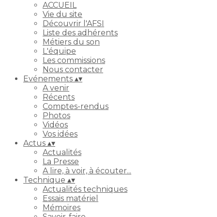
ACCUEIL
Vie du site
Découvrir l'AFSI
Liste des adhérents
Métiers du son
L'équipe
Les commissions
Nous contacter
Evénements
▴
▾
A venir
Récents
Comptes-rendus
Photos
Vidéos
Vos idées
Actus
▴
▾
Actualités
La Presse
A lire, à voir, à écouter...
Technique
▴
▾
Actualités techniques
Essais matériel
Mémoires
Savoir-faire