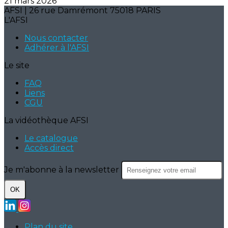
21 mars 2026
AFSI | 26 rue Damrémont 75018 PARIS
L'AFSI
Nous contacter
Adhérer à l'AFSI
Le site
FAQ
Liens
CGU
La vidéothèque AFSI
Le catalogue
Accès direct
Je m'abonne à la newsletter
OK
Plan du site