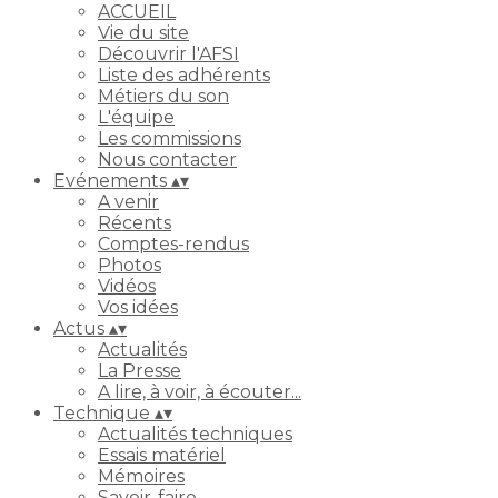
ACCUEIL
Vie du site
Découvrir l'AFSI
Liste des adhérents
Métiers du son
L'équipe
Les commissions
Nous contacter
Evénements
▴
▾
A venir
Récents
Comptes-rendus
Photos
Vidéos
Vos idées
Actus
▴
▾
Actualités
La Presse
A lire, à voir, à écouter...
Technique
▴
▾
Actualités techniques
Essais matériel
Mémoires
Savoir-faire