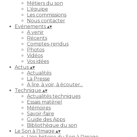
Métiers du son
L'équipe
Les commissions
Nous contacter
Evénements
▴
▾
A venir
Récents
Comptes-rendus
Photos
Vidéos
Vos idées
Actus
▴
▾
Actualités
La Presse
A lire, à voir, à écouter...
Technique
▴
▾
Actualités techniques
Essais matériel
Mémoires
Savoir-faire
Guide des Apps
Bibliothèque du son
Le Son à l'Image
▴
▾
Une histoire du Son à l'Image