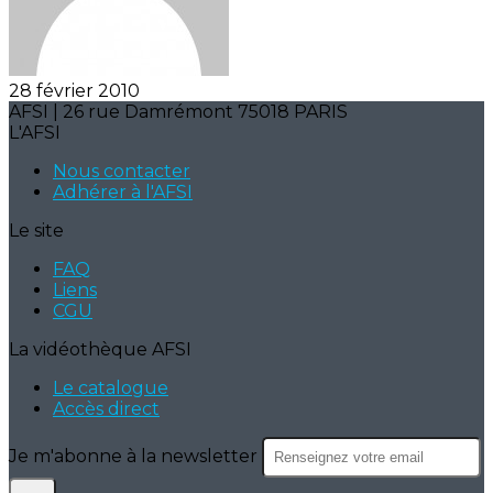
28 février 2010
AFSI | 26 rue Damrémont 75018 PARIS
L'AFSI
Nous contacter
Adhérer à l'AFSI
Le site
FAQ
Liens
CGU
La vidéothèque AFSI
Le catalogue
Accès direct
Je m'abonne à la newsletter