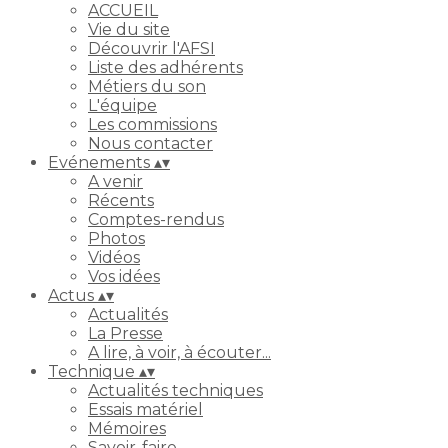
ACCUEIL
Vie du site
Découvrir l'AFSI
Liste des adhérents
Métiers du son
L'équipe
Les commissions
Nous contacter
Evénements
▴
▾
A venir
Récents
Comptes-rendus
Photos
Vidéos
Vos idées
Actus
▴
▾
Actualités
La Presse
A lire, à voir, à écouter...
Technique
▴
▾
Actualités techniques
Essais matériel
Mémoires
Savoir-faire