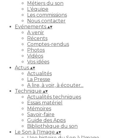
Métiers du son
L'équipe
Les commissions
Nous contacter
Evénements
▴
▾
A venir
Récents
Comptes-rendus
Photos
Vidéos
Vos idées
Actus
▴
▾
Actualités
La Presse
A lire, à voir, à écouter...
Technique
▴
▾
Actualités techniques
Essais matériel
Mémoires
Savoir-faire
Guide des Apps
Bibliothèque du son
Le Son à l'Image
▴
▾
Une histoire du Son à l'Image