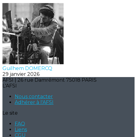
Guilhem DOMERCQ
29 janvier 2026
AFSI | 26 rue Damrémont 75018 PARIS
L'AFSI
Nous contacter
Adhérer à l'AFSI
Le site
FAQ
Liens
CGU