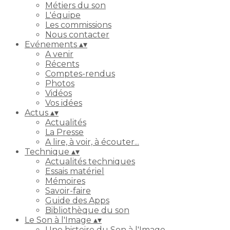
Métiers du son
L'équipe
Les commissions
Nous contacter
Evénements
▴
▾
A venir
Récents
Comptes-rendus
Photos
Vidéos
Vos idées
Actus
▴
▾
Actualités
La Presse
A lire, à voir, à écouter...
Technique
▴
▾
Actualités techniques
Essais matériel
Mémoires
Savoir-faire
Guide des Apps
Bibliothèque du son
Le Son à l'Image
▴
▾
Une histoire du Son à l'Image